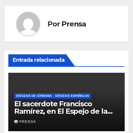
Por
Prensa
Entrada relacionada
DIÓCESIS DE CÓRDOBA
DIÓCESIS ESPAÑOLAS
El sacerdote Francisco
Ramírez, en El Espejo de la
Iglesia
PRENSA