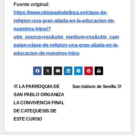
Fuente original:
https://www.obispadodeibiza.es/clase-de-
religion-una-gran-aliada-en-la-educacion-de-
nuestros-hijos/?
utm_source=rss&utm_medium=rss&utm_cam
paign=clase-de-religion-una-gran-aliada-en-la-
educacion-de-nuestros-hijos
Navegación
LA PARROQUIA DE
San Isidoro de Sevilla
SAN PABLO ORGANIZA
de
LA CONVIVENCIA FINAL
entradas
DE CATEQUESIS DE
ESTE CURSO