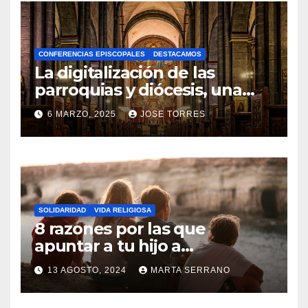
H
A
CONFERENCIAS EPISCOPALES
DESTACAMOS
Y
La digitalización de las
C
parroquias y diócesis, una
realidad ya para el futuro de
O
6 MARZO, 2025
JOSE TORRES
la Iglesia
M
N
E
O
N
H
T
A
A
SOLIDARIDAD
VIDA RELIGIOSA
Y
8 razones por las que
R
C
apuntar a tu hijo a
I
Catequesis
O
O
13 AGOSTO, 2024
MARTA SERRANO
M
S
N
E