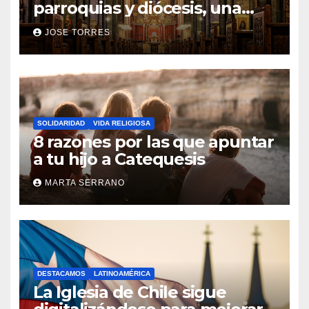
parroquias y diócesis, una
realidad ya para el futuro de
JOSE TORRES
la Iglesia
SOLIDARIDAD
VIDA RELIGIOSA
8 razones por las que apuntar
a tu hijo a Catequesis
MARTA SERRANO
DESTACAMOS
LATINOAMÉRICA
La Iglesia de Chile sigue