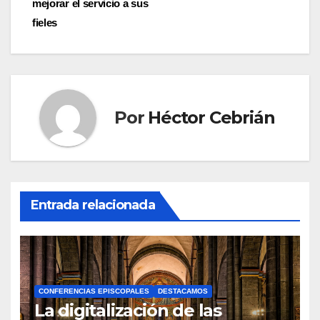
mejorar el servicio a sus
entradas
fieles
Por
Héctor Cebrián
Entrada relacionada
CONFERENCIAS EPISCOPALES
DESTACAMOS
La digitalización de las