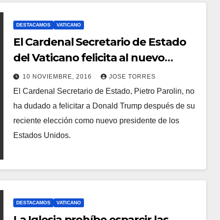
O
M
DESTACAMOS
VATICANO
E
El Cardenal Secretario de Estado
N
del Vaticano felicita al nuevo
T
presidente de los Estados Unidos
A
10 NOVIEMBRE, 2016
JOSE TORRES
El Cardenal Secretario de Estado, Pietro Parolin, no
R
N
ha dudado a felicitar a Donald Trump después de su
I
O
reciente elección como nuevo presidente de los
O
H
Estados Unidos.
S
A
Y
C
O
M
DESTACAMOS
VATICANO
E
La Iglesia prohíbe esparcir las