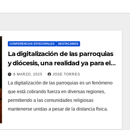
CONFERENCIAS EPISCOPALES
DESTACAMOS
La digitalización de las parroquias
y diócesis, una realidad ya para el
futuro de la Iglesia
6 MARZO, 2025
JOSE TORRES
La digitalización de las parroquias es un fenómeno
N
que está cobrando fuerza en diversas regiones,
O
permitiendo a las comunidades religiosas
H
mantenerse unidas a pesar de la distancia física.
A
Y
C