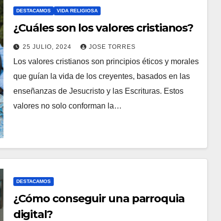
N
DESTACAMOS
VIDA RELIGIOSA
¿Cuáles son los valores cristianos?
T
A
25 JULIO, 2024
JOSE TORRES
R
Los valores cristianos son principios éticos y morales
N
I
que guían la vida de los creyentes, basados en las
O
O
enseñanzas de Jesucristo y las Escrituras. Estos
H
S
valores no solo conforman la…
A
Y
C
O
M
E
DESTACAMOS
N
¿Cómo conseguir una parroquia
T
digital?