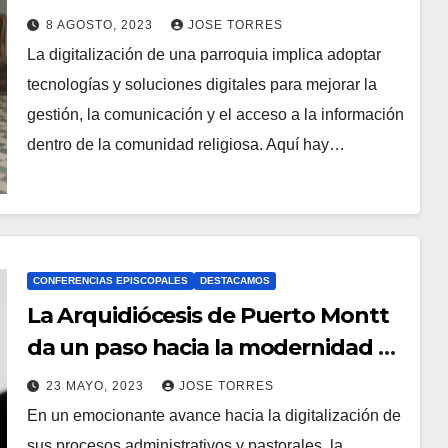
A
8 AGOSTO, 2023
JOSE TORRES
R
La digitalización de una parroquia implica adoptar
N
I
tecnologías y soluciones digitales para mejorar la
O
O
gestión, la comunicación y el acceso a la información
H
S
dentro de la comunidad religiosa. Aquí hay…
A
Y
C
O
M
CONFERENCIAS EPISCOPALES
DESTACAMOS
E
La Arquidiócesis de Puerto Montt
N
da un paso hacia la modernidad al
T
implementar el software
A
23 MAYO, 2023
JOSE TORRES
Ecclesiared
En un emocionante avance hacia la digitalización de
R
N
sus procesos administrativos y pastorales, la
I
O