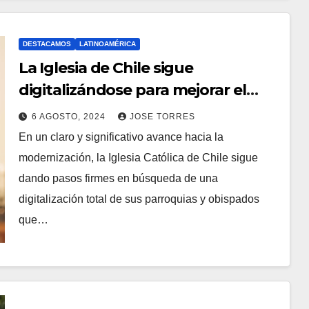
O
M
DESTACAMOS
LATINOAMÉRICA
E
La Iglesia de Chile sigue
N
digitalizándose para mejorar el
T
servicio a sus fieles
A
6 AGOSTO, 2024
JOSE TORRES
En un claro y significativo avance hacia la
R
N
modernización, la Iglesia Católica de Chile sigue
I
O
dando pasos firmes en búsqueda de una
O
H
digitalización total de sus parroquias y obispados
S
A
que…
Y
C
O
M
E