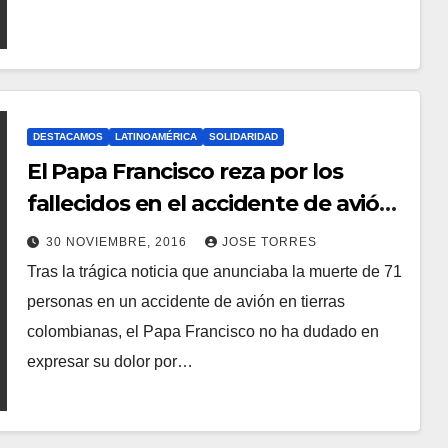
A
Y
C
O
M
DESTACAMOS
LATINOAMÉRICA
SOLIDARIDAD
El Papa Francisco reza por los
E
N
fallecidos en el accidente de avión
T
en Colombia
30 NOVIEMBRE, 2016
JOSE TORRES
A
Tras la trágica noticia que anunciaba la muerte de 71
N
R
personas en un accidente de avión en tierras
O
I
colombianas, el Papa Francisco no ha dudado en
H
O
expresar su dolor por…
A
S
Y
C