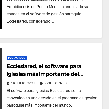
Arquidiócesis de Puerto Montt ha anunciado su
O
H
entrada en el software de gestión parroquial
S
A
Ecclesiared, considerado…
Y
C
O
M
E
N
DESTACAMOS
Ecclesiared, el software para
T
A
iglesias más importante del
R
mundo
16 JULIO, 2021
JOSE TORRES
I
El software para iglesias Ecclesiared se ha
N
O
convertido en una década en el programa de gestión
O
S
parroquial más importante del mundo.
H