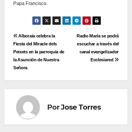
Papa Francisco.
Navegación
Alboraia celebra la
Radio María se podrá
Fiesta del Miracle dels
escuchar a través del
de
Peixets en la parroquia de
canal evangelizador
entradas
la Asunción de Nuestra
Ecclesiared
Señora
Por
Jose Torres