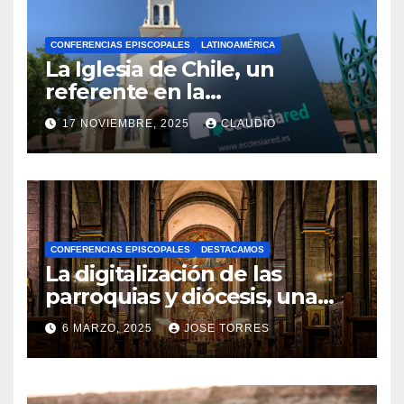
CONFERENCIAS EPISCOPALES
LATINOAMÉRICA
La Iglesia de Chile, un
referente en la
transformación digital
17 NOVIEMBRE, 2025
CLAUDIO
gracias a Ecclesiared
N
O
H
A
CONFERENCIAS EPISCOPALES
DESTACAMOS
Y
La digitalización de las
C
parroquias y diócesis, una
realidad ya para el futuro de
O
6 MARZO, 2025
JOSE TORRES
la Iglesia
M
N
E
O
N