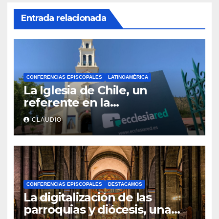
Entrada relacionada
CONFERENCIAS EPISCOPALES
LATINOAMÉRICA
La Iglesia de Chile, un
referente en la
transformación digital gracias
CLAUDIO
a Ecclesiared
CONFERENCIAS EPISCOPALES
DESTACAMOS
La digitalización de las
parroquias y diócesis, una