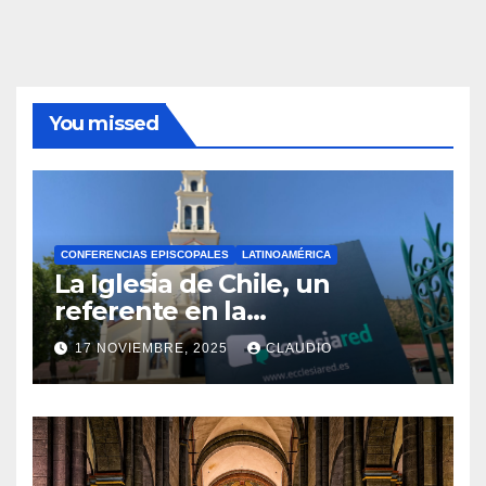
You missed
CONFERENCIAS EPISCOPALES
LATINOAMÉRICA
La Iglesia de Chile, un
referente en la
transformación digital
17 NOVIEMBRE, 2025
CLAUDIO
gracias a Ecclesiared
N
O
H
A