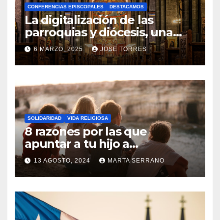
CONFERENCIAS EPISCOPALES
DESTACAMOS
Y
La digitalización de las
C
parroquias y diócesis, una
realidad ya para el futuro de
O
6 MARZO, 2025
JOSE TORRES
la Iglesia
M
N
E
O
N
H
T
A
A
SOLIDARIDAD
VIDA RELIGIOSA
Y
8 razones por las que
R
C
apuntar a tu hijo a
I
Catequesis
O
O
13 AGOSTO, 2024
MARTA SERRANO
M
S
N
E
O
N
H
T
A