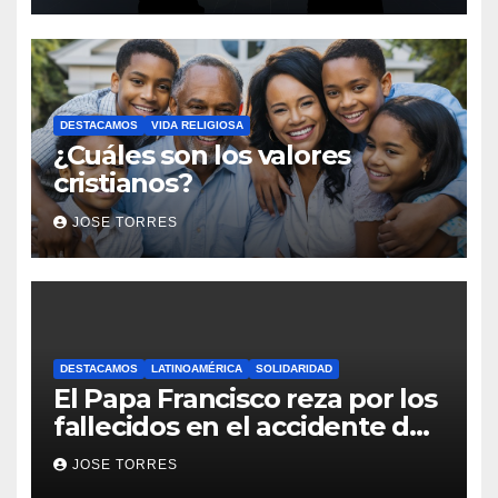
DESTACAMOS
VIDA RELIGIOSA
¿Cuáles son los valores
cristianos?
JOSE TORRES
DESTACAMOS
LATINOAMÉRICA
SOLIDARIDAD
El Papa Francisco reza por los
fallecidos en el accidente de
avión en Colombia
JOSE TORRES