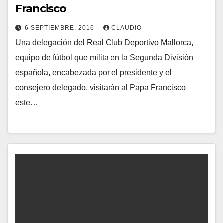
Francisco
6 SEPTIEMBRE, 2016
CLAUDIO
Una delegación del Real Club Deportivo Mallorca,
N
equipo de fútbol que milita en la Segunda División
O
española, encabezada por el presidente y el
H
consejero delegado, visitarán al Papa Francisco
A
este…
Y
C
O
M
E
N
T
A
R