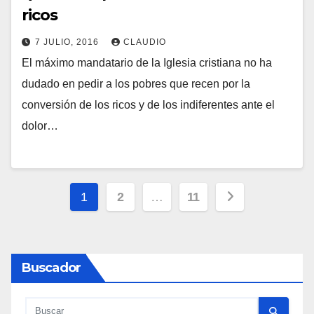
ricos
7 JULIO, 2016
CLAUDIO
El máximo mandatario de la Iglesia cristiana no ha
N
dudado en pedir a los pobres que recen por la
O
conversión de los ricos y de los indiferentes ante el
H
dolor…
A
Y
C
Paginación
O
1
2
…
11
M
de
E
entradas
N
Buscador
T
A