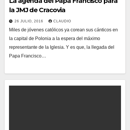
La agenda del Papa Francisco para
la JMJ de Cracovia
26 JULIO, 2016
CLAUDIO
Miles de jóvenes católicos ya corean sus cánticos en
N
la capital de Polonia a la espera del máximo
O
representante de la Iglesia. Y es que, la llegada del
H
Papa Francisco…
A
Y
C
O
M
E
N
T
A