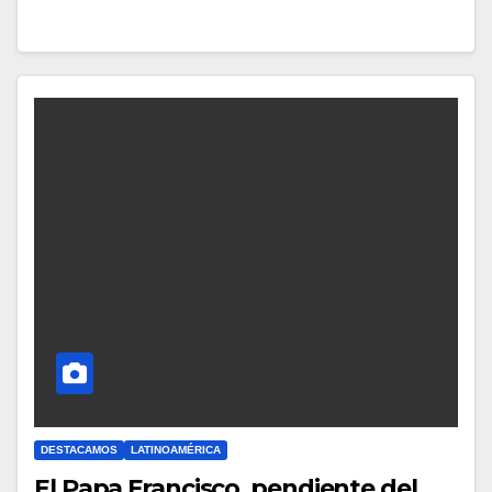
Y
C
O
M
E
N
T
A
R
I
O
S
DESTACAMOS
LATINOAMÉRICA
El Papa Francisco, pendiente del