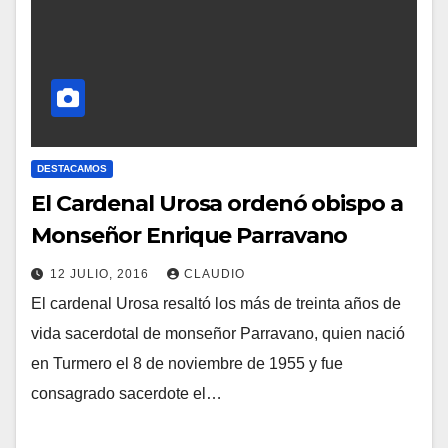
R
I
O
S
DESTACAMOS
El Cardenal Urosa ordenó obispo a
Monseñor Enrique Parravano
12 JULIO, 2016
CLAUDIO
El cardenal Urosa resaltó los más de treinta años de
N
vida sacerdotal de monseñor Parravano, quien nació
O
en Turmero el 8 de noviembre de 1955 y fue
H
consagrado sacerdote el…
A
Y