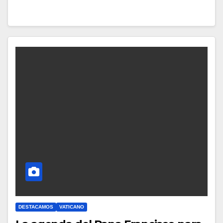
Y
C
O
M
E
N
T
A
R
I
O
S
DESTACAMOS
VATICANO