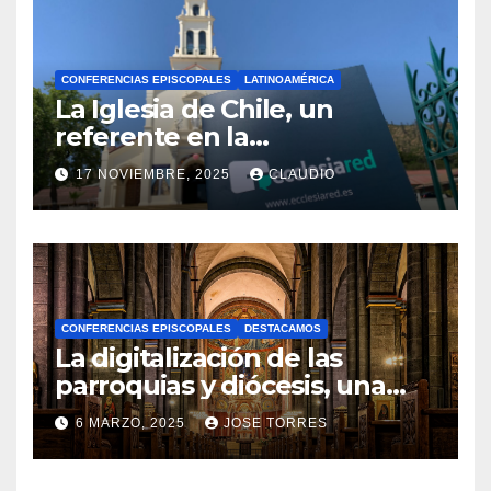
CONFERENCIAS EPISCOPALES
LATINOAMÉRICA
La Iglesia de Chile, un
referente en la
transformación digital
17 NOVIEMBRE, 2025
CLAUDIO
gracias a Ecclesiared
N
O
H
A
CONFERENCIAS EPISCOPALES
DESTACAMOS
Y
La digitalización de las
C
parroquias y diócesis, una
realidad ya para el futuro de
O
6 MARZO, 2025
JOSE TORRES
la Iglesia
M
N
E
O