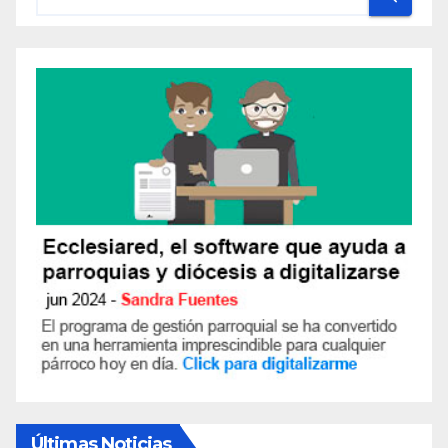
R
I
O
S
Últimas Noticias