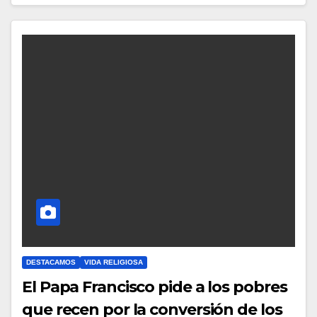
C
O
M
E
N
T
A
R
I
O
S
DESTACAMOS
VIDA RELIGIOSA
El Papa Francisco pide a los pobres
que recen por la conversión de los