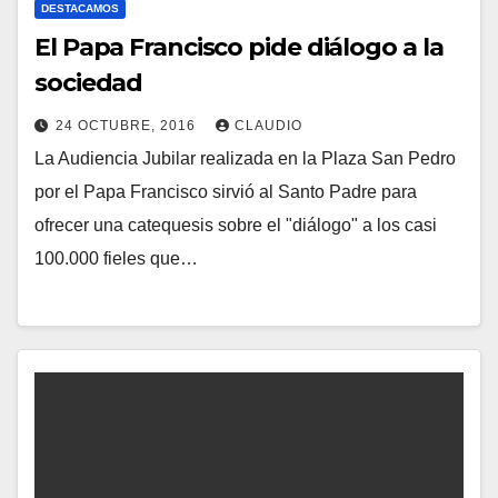
DESTACAMOS
El Papa Francisco pide diálogo a la
sociedad
24 OCTUBRE, 2016
CLAUDIO
La Audiencia Jubilar realizada en la Plaza San Pedro
N
por el Papa Francisco sirvió al Santo Padre para
O
ofrecer una catequesis sobre el "diálogo" a los casi
H
100.000 fieles que…
A
Y
C
O
M
E
N
T