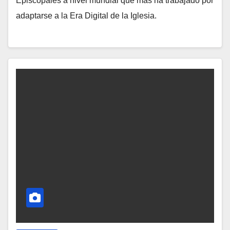
Episcopales a nivel mundial que más ha trabajado por
H
adaptarse a la Era Digital de la Iglesia.
A
Y
C
O
M
E
N
T
A
R
I
O
S