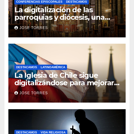
CONFERENCIAS EPISCOPALES
DESTACAMOS
La digitalización de las
parroquias y diócesis, una
realidad ya para el futuro de
JOSE TORRES
la Iglesia
DESTACAMOS
LATINOAMÉRICA
La Iglesia de Chile sigue
digitalizándose para mejorar
el servicio a sus fieles
JOSE TORRES
DESTACAMOS
VIDA RELIGIOSA