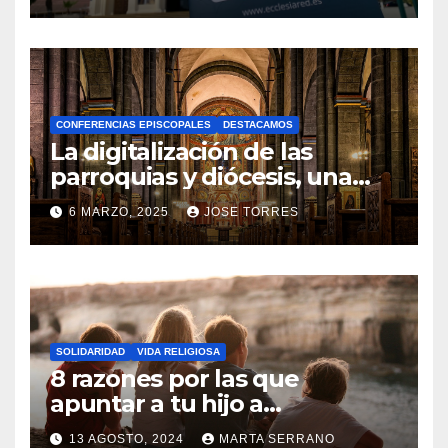
N
O
H
A
CONFERENCIAS EPISCOPALES
DESTACAMOS
Y
La digitalización de las
C
parroquias y diócesis, una
realidad ya para el futuro de
O
6 MARZO, 2025
JOSE TORRES
la Iglesia
M
N
E
O
N
H
T
A
A
SOLIDARIDAD
VIDA RELIGIOSA
Y
8 razones por las que
R
C
apuntar a tu hijo a
I
Catequesis
O
O
13 AGOSTO, 2024
MARTA SERRANO