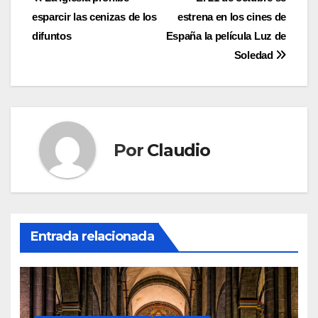
Navegación
esparcir las cenizas de los
estrena en los cines de
de
difuntos
España la película Luz de
entradas
Soledad
Por
Claudio
Entrada relacionada