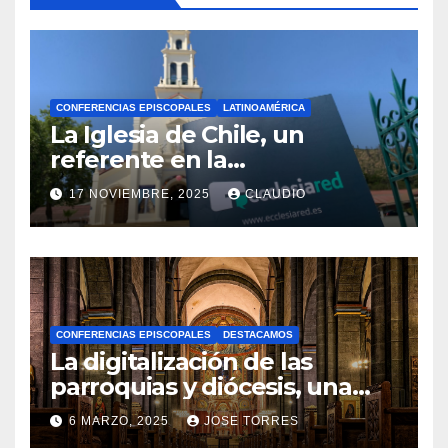
CONFERENCIAS EPISCOPALES
LATINOAMÉRICA
La Iglesia de Chile, un
referente en la
transformación digital
17 NOVIEMBRE, 2025
CLAUDIO
gracias a Ecclesiared
N
O
H
A
CONFERENCIAS EPISCOPALES
DESTACAMOS
Y
La digitalización de las
C
parroquias y diócesis, una
realidad ya para el futuro de
O
6 MARZO, 2025
JOSE TORRES
la Iglesia
M