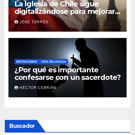
La Iglesia de Chile sigue
digitalizándose para mejorar
el servicio a sus fieles
JOSE TORRES
DESTACAMOS
VIDA RELIGIOSA
¿Por qué es importante
confesarse con un sacerdote?
HÉCTOR CEBRIÁN
Buscador