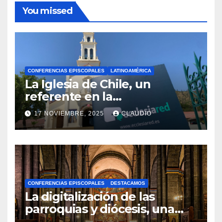
You missed
CONFERENCIAS EPISCOPALES
LATINOAMÉRICA
La Iglesia de Chile, un
referente en la
transformación digital
17 NOVIEMBRE, 2025
CLAUDIO
gracias a Ecclesiared
N
O
H
A
CONFERENCIAS EPISCOPALES
DESTACAMOS
Y
La digitalización de las
C
parroquias y diócesis, una
realidad ya para el futuro de
O