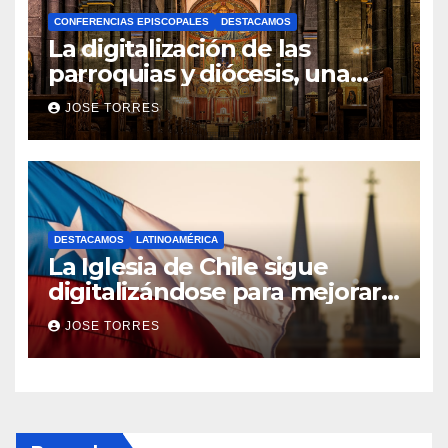
CONFERENCIAS EPISCOPALES
DESTACAMOS
La digitalización de las
parroquias y diócesis, una
realidad ya para el futuro de
JOSE TORRES
la Iglesia
DESTACAMOS
LATINOAMÉRICA
La Iglesia de Chile sigue
digitalizándose para mejorar
el servicio a sus fieles
JOSE TORRES