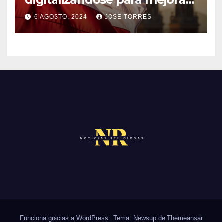
el servicio a sus fieles
O
O
6 AGOSTO, 2024
JOSE TORRES
M
S
N
E
O
N
H
T
A
A
Y
R
C
I
O
O
M
S
E
N
T
A
R
Funciona gracias a WordPress
|
Tema: Newsup de
Themeansar