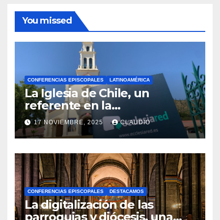
You missed
CONFERENCIAS EPISCOPALES
LATINOAMÉRICA
La Iglesia de Chile, un
referente en la
transformación digital
17 NOVIEMBRE, 2025
CLAUDIO
gracias a Ecclesiared
N
O
H
A
CONFERENCIAS EPISCOPALES
DESTACAMOS
Y
La digitalización de las
C
parroquias y diócesis, una