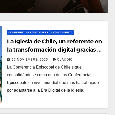
CONFERENCIAS EPISCOPALES
LATINOAMÉRICA
La Iglesia de Chile, un referente en
la transformación digital gracias a
Ecclesiared
17 NOVIEMBRE, 2025
CLAUDIO
La Conferencia Episcopal de Chile sigue
N
consolidándose como una de las Conferencias
O
Episcopales a nivel mundial que más ha trabajado
H
por adaptarse a la Era Digital de la Iglesia.
A
Y
C
O