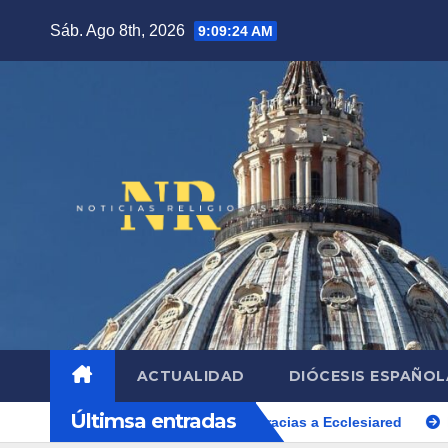
Saltar
Sáb. Ago 8th, 2026
9:09:26 AM
al
contenido
ACTUALIDAD
DIÓCESIS ESPAÑO
Últimsa entradas
transformación digital gracias a Ecclesiared
La digitalizació