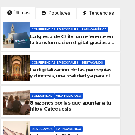
Últimas
Populares
Tendencias
CONFERENCIAS EPISCOPALES
LATINOAMÉRICA
La Iglesia de Chile, un referente en
la transformación digital gracias a
Ecclesiared
CONFERENCIAS EPISCOPALES
DESTACAMOS
La digitalización de las parroquias
y diócesis, una realidad ya para el
futuro de la Iglesia
SOLIDARIDAD
VIDA RELIGIOSA
8 razones por las que apuntar a tu
DESTACAMOS
LATINOAMÉRICA
hijo a Catequesis
La Iglesia de Chile sigue dig
mejorar el servicio a sus fiele
DESTACAMOS
LATINOAMÉRICA