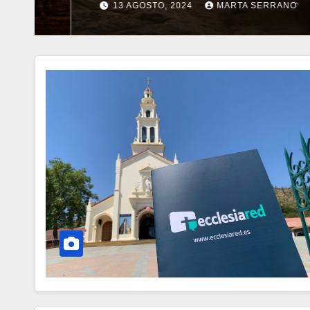
13 AGOSTO, 2024
MARTA SERRANO
N
O
H
A
Y
C
O
M
E
N
T
A
R
I