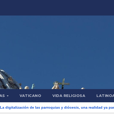
LAS
VATICANO
VIDA RELIGIOSA
LATINO
n de las parroquias y diócesis, una realidad ya para el futuro de la