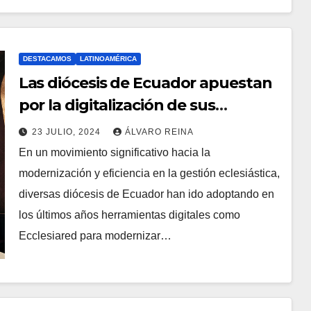
O
M
E
DESTACAMOS
LATINOAMÉRICA
Las diócesis de Ecuador apuestan
N
T
por la digitalización de sus
A
parroquias
23 JULIO, 2024
ÁLVARO REINA
R
En un movimiento significativo hacia la
N
I
modernización y eficiencia en la gestión eclesiástica,
O
O
diversas diócesis de Ecuador han ido adoptando en
H
S
los últimos años herramientas digitales como
A
Ecclesiared para modernizar…
Y
C
O
M