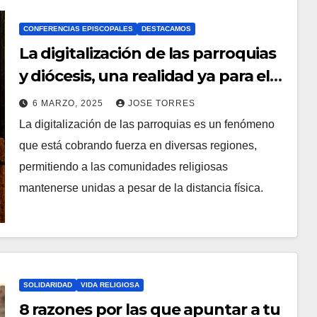
M
CONFERENCIAS EPISCOPALES
DESTACAMOS
E
La digitalización de las parroquias
N
y diócesis, una realidad ya para el
T
futuro de la Iglesia
A
6 MARZO, 2025
JOSE TORRES
La digitalización de las parroquias es un fenómeno
R
N
que está cobrando fuerza en diversas regiones,
I
O
permitiendo a las comunidades religiosas
O
H
mantenerse unidas a pesar de la distancia física.
S
A
Y
C
O
M
SOLIDARIDAD
VIDA RELIGIOSA
E
8 razones por las que apuntar a tu
N