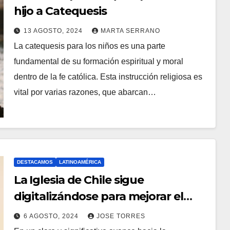
hijo a Catequesis
T
A
13 AGOSTO, 2024
MARTA SERRANO
La catequesis para los niños es una parte
R
N
fundamental de su formación espiritual y moral
I
O
dentro de la fe católica. Esta instrucción religiosa es
O
H
vital por varias razones, que abarcan…
S
A
Y
C
O
M
DESTACAMOS
LATINOAMÉRICA
E
La Iglesia de Chile sigue
N
digitalizándose para mejorar el
T
servicio a sus fieles
A
6 AGOSTO, 2024
JOSE TORRES