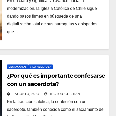
En un claro y significativo avance hacia la
R
N
modernización, la Iglesia Católica de Chile sigue
I
O
dando pasos firmes en búsqueda de una
O
H
digitalización total de sus parroquias y obispados
S
A
que…
Y
C
O
M
E
DESTACAMOS
VIDA RELIGIOSA
N
¿Por qué es importante confesarse
T
con un sacerdote?
A
R
1 AGOSTO, 2024
HÉCTOR CEBRIÁN
En la tradición católica, la confesión con un
I
N
sacerdote, también conocida como el sacramento de
O
O