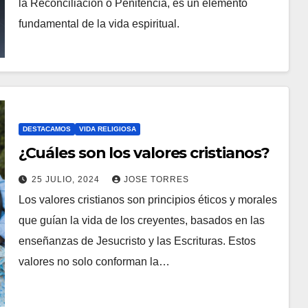
la Reconciliación o Penitencia, es un elemento
S
H
fundamental de la vida espiritual.
A
Y
C
O
M
E
DESTACAMOS
VIDA RELIGIOSA
N
¿Cuáles son los valores cristianos?
T
25 JULIO, 2024
JOSE TORRES
A
Los valores cristianos son principios éticos y morales
N
R
que guían la vida de los creyentes, basados en las
O
I
enseñanzas de Jesucristo y las Escrituras. Estos
H
O
valores no solo conforman la…
A
S
Y
C