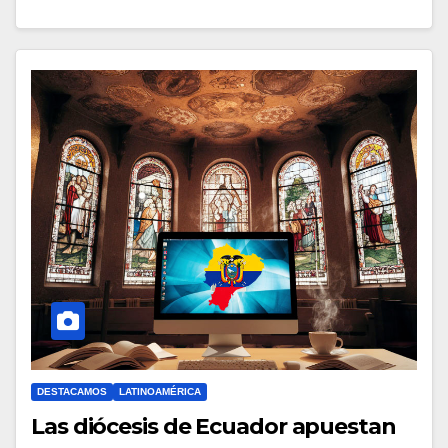
C
O
M
E
N
T
A
R
I
O
S
DESTACAMOS
LATINOAMÉRICA
Las diócesis de Ecuador apuestan