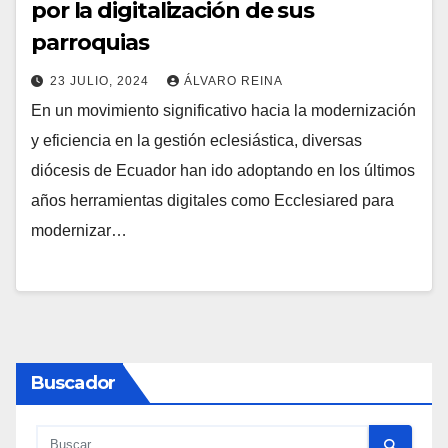
por la digitalización de sus
parroquias
23 JULIO, 2024
ÁLVARO REINA
En un movimiento significativo hacia la modernización
N
y eficiencia en la gestión eclesiástica, diversas
O
diócesis de Ecuador han ido adoptando en los últimos
H
años herramientas digitales como Ecclesiared para
A
modernizar…
Y
C
O
M
E
Buscador
N
T
A