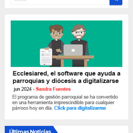
R
I
O
S
Últimas Noticias