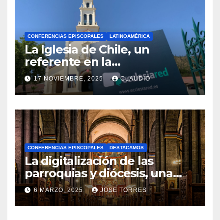
CONFERENCIAS EPISCOPALES
LATINOAMÉRICA
La Iglesia de Chile, un
referente en la
transformación digital
17 NOVIEMBRE, 2025
CLAUDIO
gracias a Ecclesiared
N
O
H
A
CONFERENCIAS EPISCOPALES
DESTACAMOS
Y
La digitalización de las
C
parroquias y diócesis, una
realidad ya para el futuro de
O
6 MARZO, 2025
JOSE TORRES
la Iglesia
M
N
E
O