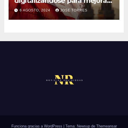
digitalizándose para mejorar
I
el servicio a sus fieles
O
O
6 AGOSTO, 2024
JOSE TORRES
M
S
N
E
O
N
H
T
A
A
Y
R
C
I
O
O
M
S
E
N
T
A
R
Funciona gracias a WordPress
|
Tema: Newsup de
Themeansar