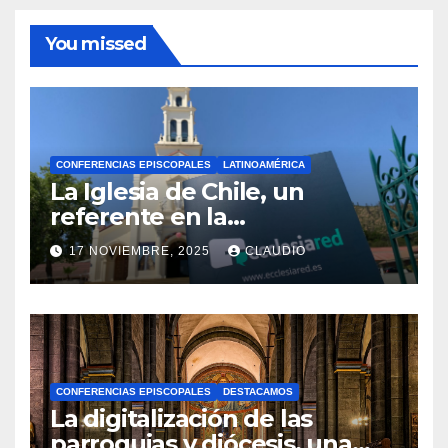
You missed
CONFERENCIAS EPISCOPALES
LATINOAMÉRICA
La Iglesia de Chile, un
referente en la
transformación digital
17 NOVIEMBRE, 2025
CLAUDIO
gracias a Ecclesiared
N
O
H
A
CONFERENCIAS EPISCOPALES
DESTACAMOS
Y
La digitalización de las
C
parroquias y diócesis, una