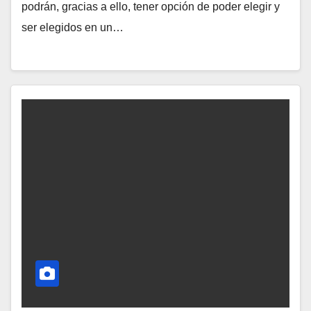
podrán, gracias a ello, tener opción de poder elegir y
H
ser elegidos en un…
A
Y
C
O
M
E
N
T
A
R
I
O
S