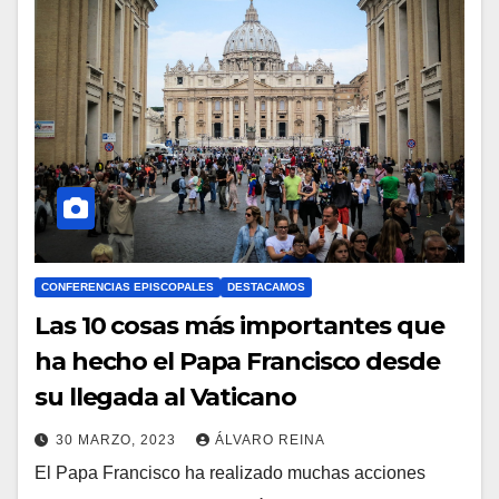
N
T
A
R
I
O
S
CONFERENCIAS EPISCOPALES
DESTACAMOS
Las 10 cosas más importantes que
ha hecho el Papa Francisco desde
su llegada al Vaticano
30 MARZO, 2023
ÁLVARO REINA
El Papa Francisco ha realizado muchas acciones
N