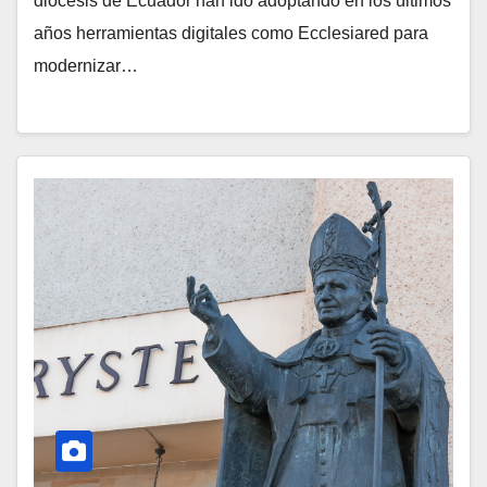
diócesis de Ecuador han ido adoptando en los últimos
H
años herramientas digitales como Ecclesiared para
A
modernizar…
Y
C
O
M
E
N
T
A
R
I
O
S