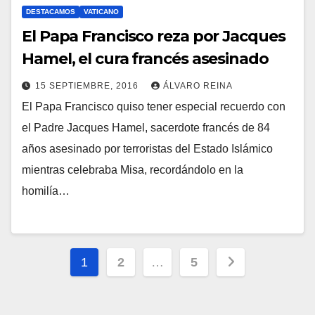
DESTACAMOS
VATICANO
El Papa Francisco reza por Jacques
Hamel, el cura francés asesinado
15 SEPTIEMBRE, 2016
ÁLVARO REINA
El Papa Francisco quiso tener especial recuerdo con
N
el Padre Jacques Hamel, sacerdote francés de 84
O
años asesinado por terroristas del Estado Islámico
H
mientras celebraba Misa, recordándolo en la
A
homilía…
Y
C
O
Paginación
M
1
2
…
5
E
de
N