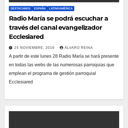
DESTACAMOS
ESPAÑA
LATINOAMÉRICA
Radio María se podrá escuchar a
través del canal evangelizador
Ecclesiared
25 NOVIEMBRE, 2016
ÁLVARO REINA
A partir de este lunes 28 Radio María se hará presente
N
en todas las webs de las numerosas parroquias que
O
emplean el programa de gestión parroquial
H
Ecclesiared
A
Y
C
O
M
E