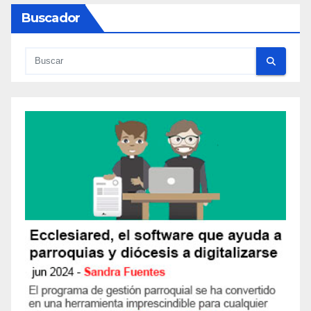
entradas
T
Buscador
A
R
I
O
S