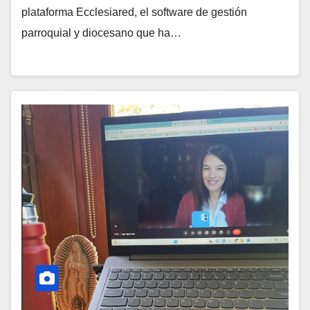
plataforma Ecclesiared, el software de gestión
H
parroquial y diocesano que ha…
A
Y
C
O
M
E
N
T
A
R
I
O
S