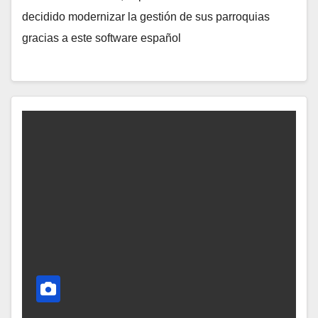
decidido modernizar la gestión de sus parroquias
O
gracias a este software español
H
A
Y
C
O
M
E
N
T
A
R
I
O
S