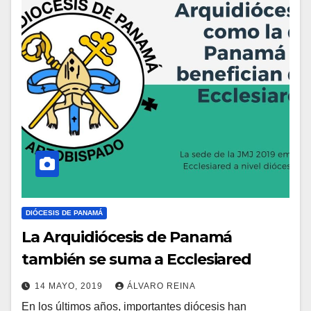
E
N
T
A
R
I
O
S
DIÓCESIS DE PANAMÁ
La Arquidiócesis de Panamá
también se suma a Ecclesiared
14 MAYO, 2019
ÁLVARO REINA
En los últimos años, importantes diócesis han
N