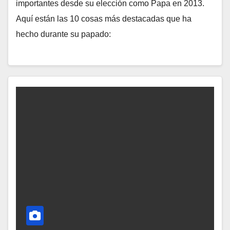
importantes desde su elección como Papa en 2013.
O
Aquí están las 10 cosas más destacadas que ha
H
hecho durante su papado:
A
Y
C
O
M
E
N
T
A
R
I
O
S