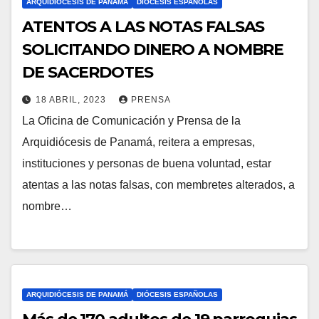
ARQUIDIÓCESIS DE PANAMÁ
DIÓCESIS ESPAÑOLAS
E
ATENTOS A LAS NOTAS FALSAS
N
SOLICITANDO DINERO A NOMBRE
T
DE SACERDOTES
A
18 ABRIL, 2023
PRENSA
R
La Oficina de Comunicación y Prensa de la
N
I
Arquidiócesis de Panamá, reitera a empresas,
O
O
instituciones y personas de buena voluntad, estar
H
S
atentas a las notas falsas, con membretes alterados, a
A
nombre…
Y
C
O
M
E
ARQUIDIÓCESIS DE PANAMÁ
DIÓCESIS ESPAÑOLAS
N