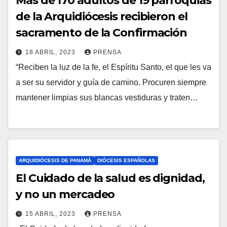
Más de 170 adultos de 19 parroquias
T
de la Arquidiócesis recibieron el
A
sacramento de la Confirmación
R
18 ABRIL, 2023
PRENSA
I
“Reciben la luz de la fe, el Espíritu Santo, el que les va
N
O
a ser su servidor y guía de camino. Procuren siempre
O
S
mantener limpias sus blancas vestiduras y traten…
H
A
Y
C
O
ARQUIDIÓCESIS DE PANAMÁ
DIÓCESIS ESPAÑOLAS
M
El Cuidado de la salud es dignidad,
E
y no un mercadeo
N
15 ABRIL, 2023
PRENSA
T