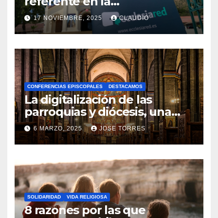
referente en la
transformación digital
17 NOVIEMBRE, 2025
CLAUDIO
gracias a Ecclesiared
N
O
H
A
CONFERENCIAS EPISCOPALES
DESTACAMOS
Y
La digitalización de las
C
parroquias y diócesis, una
realidad ya para el futuro de
O
6 MARZO, 2025
JOSE TORRES
la Iglesia
M
N
E
O
N
H
T
A
A
SOLIDARIDAD
VIDA RELIGIOSA
Y
8 razones por las que
R
C