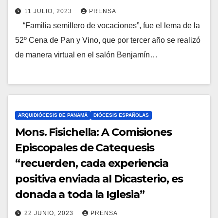
11 JULIO, 2023
PRENSA
I
“Familia semillero de vocaciones”, fue el lema de la
N
O
52º Cena de Pan y Vino, que por tercer año se realizó
O
S
de manera virtual en el salón Benjamín…
H
A
Y
C
O
ARQUIDIÓCESIS DE PANAMÁ
DIÓCESIS ESPAÑOLAS
M
Mons. Fisichella: A Comisiones
E
Episcopales de Catequesis
N
“recuerden, cada experiencia
T
positiva enviada al Dicasterio, es
A
donada a toda la Iglesia”
R
22 JUNIO, 2023
PRENSA
I