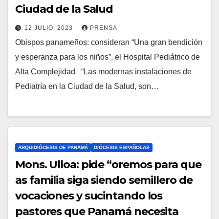
Ciudad de la Salud
12 JULIO, 2023
PRENSA
Obispos panameños: consideran “Una gran bendición
N
y esperanza para los niños”, el Hospital Pediátrico de
O
Alta Complejidad “Las modernas instalaciones de
H
Pediatría en la Ciudad de la Salud, son…
A
Y
C
O
M
ARQUIDIÓCESIS DE PANAMÁ
DIÓCESIS ESPAÑOLAS
E
Mons. Ulloa: pide “oremos para que
N
as familia siga siendo semillero de
T
vocaciones y sucintando los
A
pastores que Panamá necesita
R