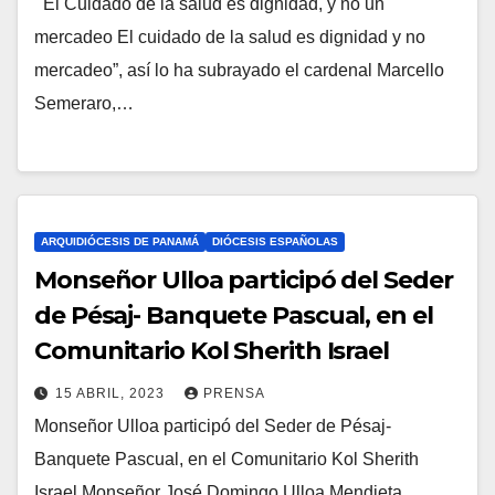
El Cuidado de la salud es dignidad, y no un
N
A
mercadeo El cuidado de la salud es dignidad y no
O
R
mercadeo”, así lo ha subrayado el cardenal Marcello
H
I
Semeraro,…
A
O
Y
S
C
O
M
ARQUIDIÓCESIS DE PANAMÁ
DIÓCESIS ESPAÑOLAS
E
Monseñor Ulloa participó del Seder
N
de Pésaj- Banquete Pascual, en el
T
Comunitario Kol Sherith Israel
A
15 ABRIL, 2023
PRENSA
R
Monseñor Ulloa participó del Seder de Pésaj-
N
I
Banquete Pascual, en el Comunitario Kol Sherith
O
O
Israel Monseñor José Domingo Ulloa Mendieta,
H