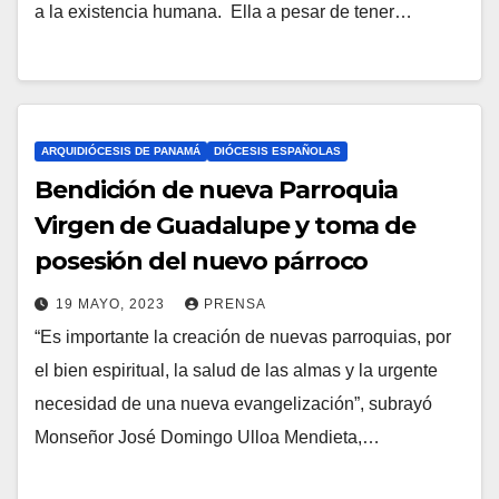
a la existencia humana. Ella a pesar de tener…
H
S
A
Y
C
O
ARQUIDIÓCESIS DE PANAMÁ
DIÓCESIS ESPAÑOLAS
M
Bendición de nueva Parroquia
E
Virgen de Guadalupe y toma de
N
posesión del nuevo párroco
T
19 MAYO, 2023
PRENSA
A
“Es importante la creación de nuevas parroquias, por
N
R
el bien espiritual, la salud de las almas y la urgente
O
I
necesidad de una nueva evangelización”, subrayó
H
O
Monseñor José Domingo Ulloa Mendieta,…
A
S
Y