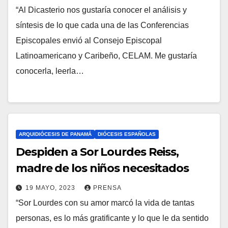
“Al Dicasterio nos gustaría conocer el análisis y
N
O
síntesis de lo que cada una de las Conferencias
O
S
Episcopales envió al Consejo Episcopal
H
Latinoamericano y Caribeño, CELAM. Me gustaría
A
conocerla, leerla…
Y
C
O
M
E
ARQUIDIÓCESIS DE PANAMÁ
DIÓCESIS ESPAÑOLAS
N
Despiden a Sor Lourdes Reiss,
T
madre de los niños necesitados
A
19 MAYO, 2023
PRENSA
R
“Sor Lourdes con su amor marcó la vida de tantas
N
I
personas, es lo más gratificante y lo que le da sentido
O
O