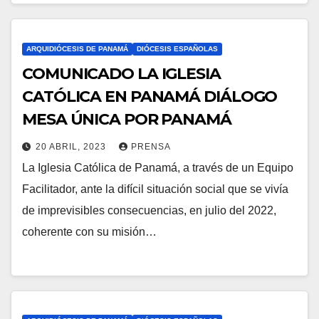
C
O
M
ARQUIDIÓCESIS DE PANAMÁ
DIÓCESIS ESPAÑOLAS
E
COMUNICADO LA IGLESIA
N
CATÓLICA EN PANAMÁ DIÁLOGO
T
MESA ÚNICA POR PANAMÁ
A
20 ABRIL, 2023
PRENSA
R
La Iglesia Católica de Panamá, a través de un Equipo
N
I
Facilitador, ante la difícil situación social que se vivía
O
O
de imprevisibles consecuencias, en julio del 2022,
H
S
coherente con su misión…
A
Y
C
O
M