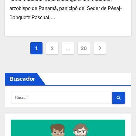
S
arzobispo de Panamá, participó del Seder de Pésaj-
A
Banquete Pascual,…
Y
C
O
Paginación
M
1
2
…
20
E
de
N
entradas
T
Buscador
A
R
I
O
S