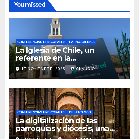
You missed
CONFERENCIAS EPISCOPALES
LATINOAMÉRICA
La Iglesia de Chile, un
referente en la
transformación digital
17 NOVIEMBRE, 2025
CLAUDIO
gracias a Ecclesiared
N
O
H
A
CONFERENCIAS EPISCOPALES
DESTACAMOS
Y
La digitalización de las
C
parroquias y diócesis, una
realidad ya para el futuro de
O