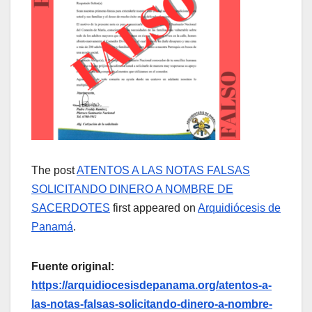
The post
ATENTOS A LAS NOTAS FALSAS
SOLICITANDO DINERO A NOMBRE DE
SACERDOTES
first appeared on
Arquidiócesis de
Panamá
.
Fuente original:
https://arquidiocesisdepanama.org/atentos-a-
las-notas-falsas-solicitando-dinero-a-nombre-