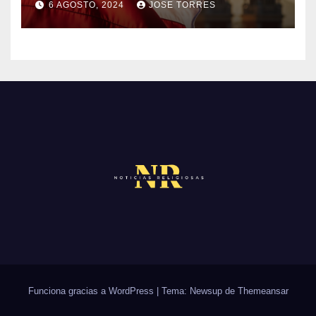
O
6 AGOSTO, 2024
JOSE TORRES
M
S
N
E
O
N
H
T
A
A
Y
R
C
I
O
O
M
S
E
N
T
A
R
Funciona gracias a WordPress
|
Tema: Newsup de
Themeansar
I