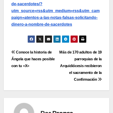
de-sacerdotes/?
utm_source=rss&utm_medium=rss&utm_cam
paign=atentos-a-las-notas-falsas-solicitando-
dinero-a-nombre-de-sacerdotes
Navegación
Conoce la historia de
Más de 170 adultos de 19
Ángela que haces posible
parroquias de la
de
con tu «X»
Arquidiócesis recibieron
entradas
el sacramento de la
Confirmación