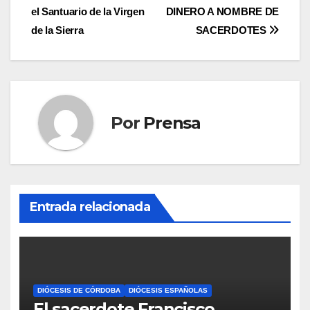
de
el Santuario de la Virgen
DINERO A NOMBRE DE
entradas
de la Sierra
SACERDOTES
Por
Prensa
Entrada relacionada
DIÓCESIS DE CÓRDOBA
DIÓCESIS ESPAÑOLAS
El sacerdote Francisco