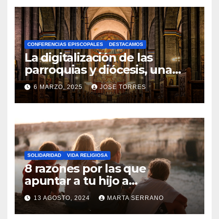
O
H
A
CONFERENCIAS EPISCOPALES
DESTACAMOS
Y
La digitalización de las
C
parroquias y diócesis, una
realidad ya para el futuro de
O
6 MARZO, 2025
JOSE TORRES
la Iglesia
M
N
E
O
N
H
T
A
A
SOLIDARIDAD
VIDA RELIGIOSA
Y
8 razones por las que
R
C
apuntar a tu hijo a
I
Catequesis
O
O
13 AGOSTO, 2024
MARTA SERRANO
M
S
N
E