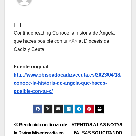
[…]
Continue reading Conoce la historia de Ángela
que haces posible con tu «X» at Diocesis de
Cadiz y Ceuta.
Fuente original:
http://www.obispadocadizyceuta.es/2023/04/18/
conoce-la-historia-de-angela-que-haces-
posible-con-tu-x/
Navegación
Bendecido un lienzo de
ATENTOS A LAS NOTAS
la Divina Misericordia en
FALSAS SOLICITANDO