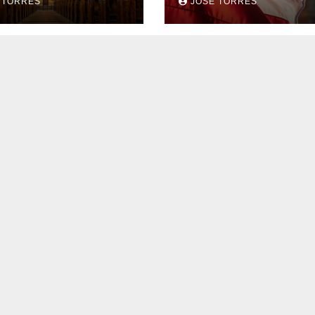
 TORRES
JOSE TORRES
idad ya para el
mejorar el servic
ro de la Iglesia
sus fieles