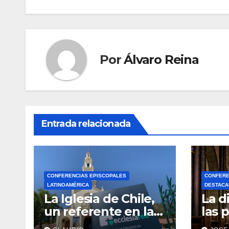
entradas
Por
Álvaro Reina
Entrada relacionada
CONFERENCIAS EPISCOPALES
CONFERE
LATINOAMÉRICA
DESTAC
La Iglesia de Chile,
La d
un referente en la
las 
transformación
dióc