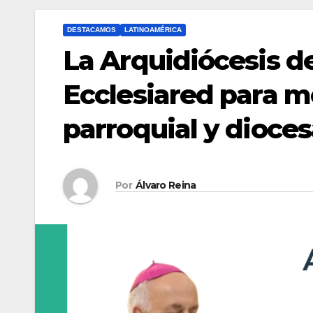
DESTACAMOS
LATINOAMÉRICA
La Arquidiócesis d
Ecclesiared para m
parroquial y dioce
Por
Álvaro Reina