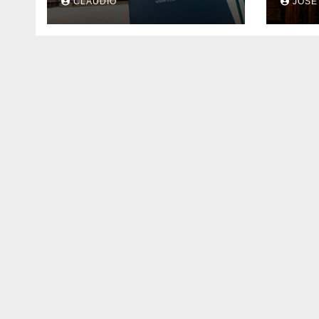
CLAUDIO
JOSE
digital gracias a
real
Ecclesiared
futu