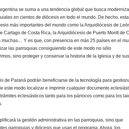
 argentina se suma a una tendencia global que busca moderniza
oquiales en cientos de diócesis en todo el mundo. De hecho, esta
ócesis más importantes del mundo como la Arquidiócesis de Leó
e Cartago de Costa Rica, la Arquidiócesis de Puerto Montt de C
ras muchas… Y es que, con presencia en más 25 países en el m
lizar las parroquias consiguiendo de este modo no sólo
imos, sino proteger y conservar la historia de la Iglesia y de su
is de Paraná podrán beneficiarse de la tecnología para gestion
de este modo localizar e imprimir cualquier documento eclesiást
trámites eclesiásticos tanto para los párrocos como para los lai
.
lificará la gestión administrativa en las parroquias, sino que
ntes parroquias y diócesis que usan el programa. Ahora, los