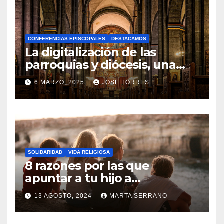
H
A
CONFERENCIAS EPISCOPALES
DESTACAMOS
Y
La digitalización de las
C
parroquias y diócesis, una
realidad ya para el futuro de
O
6 MARZO, 2025
JOSE TORRES
la Iglesia
M
N
E
O
N
H
T
A
A
SOLIDARIDAD
VIDA RELIGIOSA
Y
8 razones por las que
R
C
apuntar a tu hijo a
I
Catequesis
O
O
13 AGOSTO, 2024
MARTA SERRANO
M
S
N
E