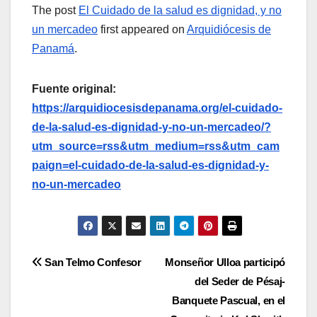
The post
El Cuidado de la salud es dignidad, y no
un mercadeo
first appeared on
Arquidiócesis de
Panamá
.
Fuente original:
https://arquidiocesisdepanama.org/el-cuidado-
de-la-salud-es-dignidad-y-no-un-mercadeo/?
utm_source=rss&utm_medium=rss&utm_cam
paign=el-cuidado-de-la-salud-es-dignidad-y-
no-un-mercadeo
Navegación
San Telmo Confesor
Monseñor Ulloa participó
del Seder de Pésaj-
de
Banquete Pascual, en el