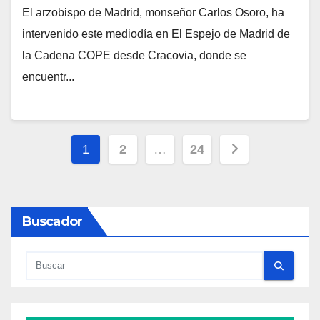
El arzobispo de Madrid, monseñor Carlos Osoro, ha
N
intervenido este mediodía en El Espejo de Madrid de
O
la Cadena COPE desde Cracovia, donde se
H
encuentr...
A
Y
C
Paginación
O
1
2
…
24
M
de
E
entradas
N
Buscador
T
A
R
I
O