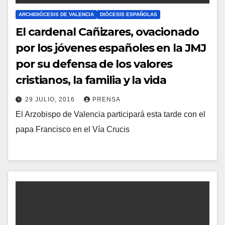
O
ARCHIDIÓCESIS DE VALENCIA
DIÓCESIS ESPAÑOLAS
S
El cardenal Cañizares, ovacionado
por los jóvenes españoles en la JMJ
por su defensa de los valores
cristianos, la familia y la vida
29 JULIO, 2016
PRENSA
El Arzobispo de Valencia participará esta tarde con el
N
papa Francisco en el Vía Crucis
O
H
A
Y
C
O
M