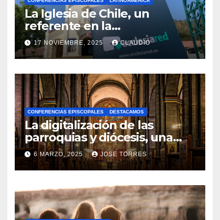
CONFERENCIAS EPISCOPALES
LATINOAMÉRICA
La Iglesia de Chile, un
referente en la
transformación digital
17 NOVIEMBRE, 2025
CLAUDIO
gracias a Ecclesiared
N
O
H
A
CONFERENCIAS EPISCOPALES
DESTACAMOS
Y
La digitalización de las
C
parroquias y diócesis, una
realidad ya para el futuro de
O
6 MARZO, 2025
JOSE TORRES
la Iglesia
M
N
E
O
N
H
T
A
A