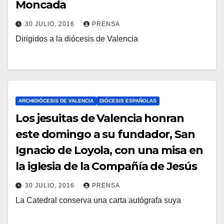
Moncada
30 JULIO, 2016
PRENSA
Dirigidos a la diócesis de Valencia
N
O
H
A
Y
ARCHIDIÓCESIS DE VALENCIA
DIÓCESIS ESPAÑOLAS
C
Los jesuitas de Valencia honran
O
este domingo a su fundador, San
M
Ignacio de Loyola, con una misa en
E
la iglesia de la Compañía de Jesús
N
30 JULIO, 2016
PRENSA
T
La Catedral conserva una carta autógrafa suya
N
A
O
R