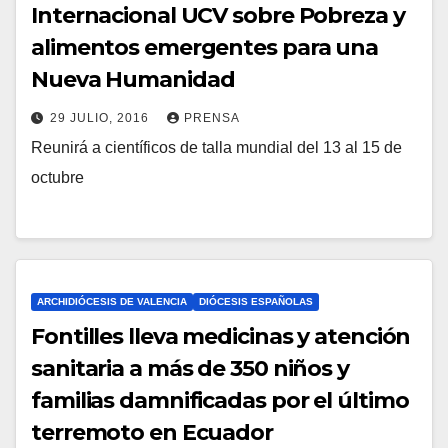
Internacional UCV sobre Pobreza y
alimentos emergentes para una
Nueva Humanidad
29 JULIO, 2016
PRENSA
Reunirá a científicos de talla mundial del 13 al 15 de
N
octubre
O
H
A
Y
C
ARCHIDIÓCESIS DE VALENCIA
DIÓCESIS ESPAÑOLAS
O
Fontilles lleva medicinas y atención
M
sanitaria a más de 350 niños y
E
familias damnificadas por el último
N
terremoto en Ecuador
T