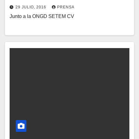
29 JULIO, 2016
PRENSA
A
Junto a la ONGD SETEM CV
N
R
O
I
H
O
A
S
Y
C
O
M
E
N
T
A
R
I