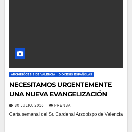
O
M
E
N
T
A
R
I
O
ARCHIDIÓCESIS DE VALENCIA
DIÓCESIS ESPAÑOLAS
S
NECESITAMOS URGENTEMENTE
UNA NUEVA EVANGELIZACIÓN
30 JULIO, 2016
PRENSA
Carta semanal del Sr. Cardenal Arzobispo de Valencia
N
O