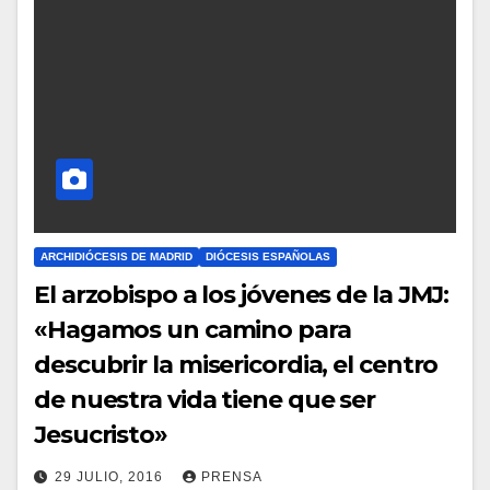
E
N
T
A
R
I
O
S
ARCHIDIÓCESIS DE MADRID
DIÓCESIS ESPAÑOLAS
El arzobispo a los jóvenes de la JMJ:
«Hagamos un camino para
descubrir la misericordia, el centro
de nuestra vida tiene que ser
Jesucristo»
29 JULIO, 2016
PRENSA