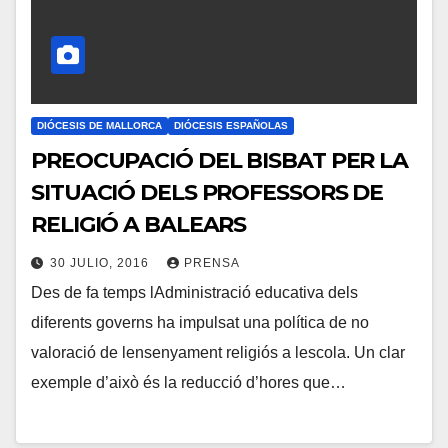
R
I
O
S
DIÓCESIS DE MALLORCA
DIÓCESIS ESPAÑOLAS
PREOCUPACIÓ DEL BISBAT PER LA
SITUACIÓ DELS PROFESSORS DE
RELIGIÓ A BALEARS
30 JULIO, 2016
PRENSA
Des de fa temps lAdministració educativa dels
N
diferents governs ha impulsat una política de no
O
valoració de lensenyament religiós a lescola. Un clar
H
exemple d’això és la reducció d’hores que…
A
Y
C