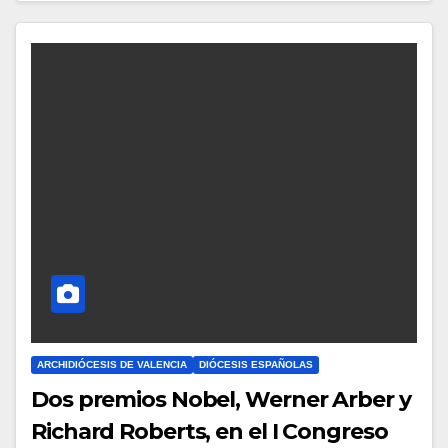
H
A
Y
C
O
M
E
N
T
A
R
I
O
ARCHIDIÓCESIS DE VALENCIA
DIÓCESIS ESPAÑOLAS
S
Dos premios Nobel, Werner Arber y
Richard Roberts, en el I Congreso