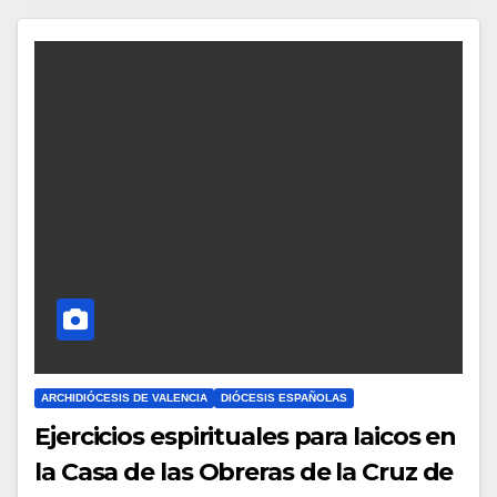
O
M
E
N
T
A
R
I
O
S
ARCHIDIÓCESIS DE VALENCIA
DIÓCESIS ESPAÑOLAS
Ejercicios espirituales para laicos en
la Casa de las Obreras de la Cruz de