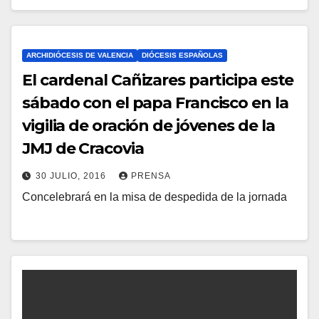
H
I
A
O
Y
ARCHIDIÓCESIS DE VALENCIA
DIÓCESIS ESPAÑOLAS
S
C
El cardenal Cañizares participa este
O
sábado con el papa Francisco en la
M
vigilia de oración de jóvenes de la
E
JMJ de Cracovia
N
30 JULIO, 2016
PRENSA
T
Concelebrará en la misa de despedida de la jornada
N
A
O
R
H
I
A
O
Y
S
C