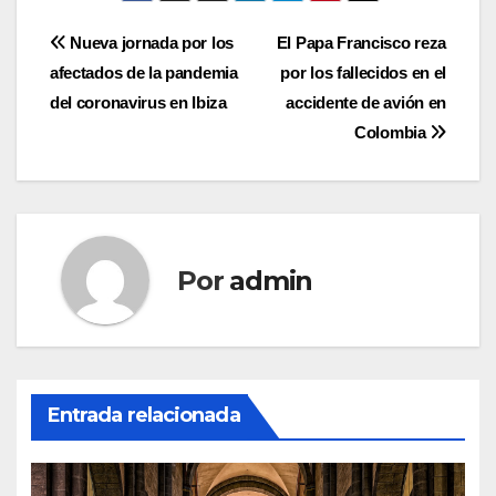
Navegación
Nueva jornada por los
El Papa Francisco reza
afectados de la pandemia
por los fallecidos en el
de
del coronavirus en Ibiza
accidente de avión en
entradas
Colombia
Por
admin
Entrada relacionada