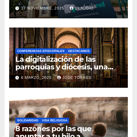
transformación digital
17 NOVIEMBRE, 2025
CLAUDIO
gracias a Ecclesiared
N
O
H
A
CONFERENCIAS EPISCOPALES
DESTACAMOS
Y
La digitalización de las
C
parroquias y diócesis, una
realidad ya para el futuro de
O
6 MARZO, 2025
JOSE TORRES
la Iglesia
M
N
E
O
N
H
T
A
A
SOLIDARIDAD
VIDA RELIGIOSA
Y
8 razones por las que
R
C
apuntar a tu hijo a
I