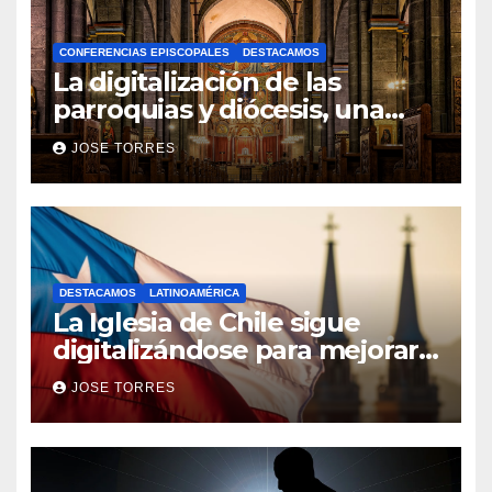
CONFERENCIAS EPISCOPALES
DESTACAMOS
La digitalización de las
parroquias y diócesis, una
realidad ya para el futuro de
JOSE TORRES
la Iglesia
DESTACAMOS
LATINOAMÉRICA
La Iglesia de Chile sigue
digitalizándose para mejorar
el servicio a sus fieles
JOSE TORRES