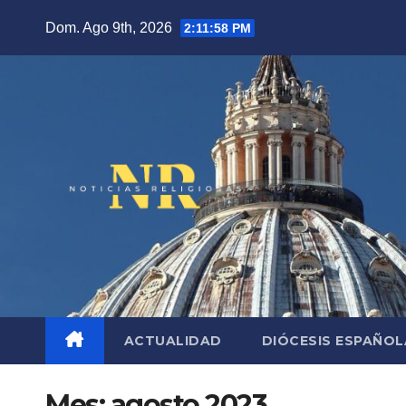
Saltar
Dom. Ago 9th, 2026
2:11:59 PM
al
contenido
ACTUALIDAD
DIÓCESIS ESPAÑO
Mes:
agosto 2023