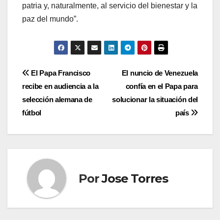
patria y, naturalmente, al servicio del bienestar y la
paz del mundo”.
Navegación
El Papa Francisco
El nuncio de Venezuela
recibe en audiencia a la
confía en el Papa para
de
selección alemana de
solucionar la situación del
entradas
fútbol
país
Por
Jose Torres