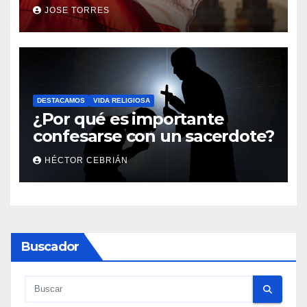
el servicio a sus fieles
JOSE TORRES
DESTACAMOS
VIDA RELIGIOSA
¿Por qué es importante
confesarse con un sacerdote?
HÉCTOR CEBRIÁN
Buscador