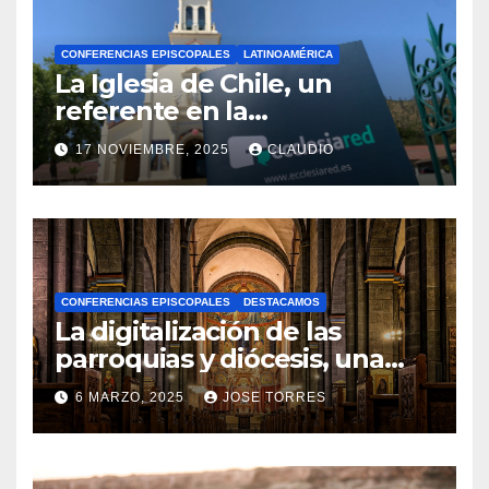
CONFERENCIAS EPISCOPALES
LATINOAMÉRICA
La Iglesia de Chile, un
referente en la
transformación digital
17 NOVIEMBRE, 2025
CLAUDIO
gracias a Ecclesiared
N
O
H
A
CONFERENCIAS EPISCOPALES
DESTACAMOS
Y
La digitalización de las
C
parroquias y diócesis, una
realidad ya para el futuro de
O
6 MARZO, 2025
JOSE TORRES
la Iglesia
M
N
E
O
N