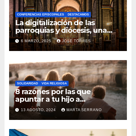
A
CONFERENCIAS EPISCOPALES
DESTACAMOS
Y
La digitalización de las
C
parroquias y diócesis, una
realidad ya para el futuro de
O
6 MARZO, 2025
JOSE TORRES
la Iglesia
M
N
E
O
N
H
T
A
A
SOLIDARIDAD
VIDA RELIGIOSA
Y
8 razones por las que
R
C
apuntar a tu hijo a
I
Catequesis
O
O
13 AGOSTO, 2024
MARTA SERRANO
M
S
N
E
O
N