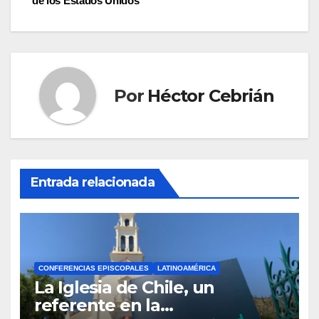
entradas
de los Estados Unidos
Por
Héctor Cebrián
Entrada relacionada
CONFERENCIAS EPISCOPALES
LATINOAMÉRICA
La Iglesia de Chile, un
referente en la