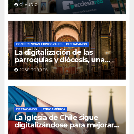
transformación digital gracias
CLAUDIO
a Ecclesiared
CONFERENCIAS EPISCOPALES
DESTACAMOS
La digitalización de las
parroquias y diócesis, una
realidad ya para el futuro de
JOSE TORRES
la Iglesia
DESTACAMOS
LATINOAMÉRICA
La Iglesia de Chile sigue
digitalizándose para mejorar
el servicio a sus fieles