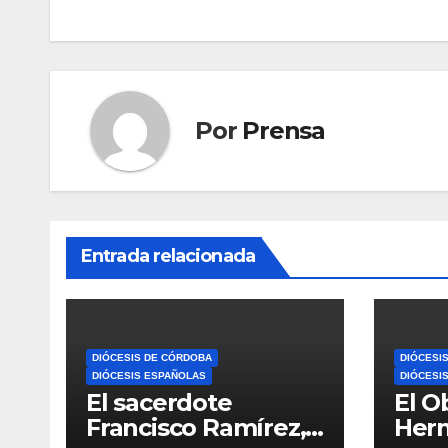
entradas
Por
Prensa
Entrada relacionada
DIÓCESIS DE CÓRDOBA
DIÓCESI
DIÓCESIS ESPAÑOLAS
DIÓCESI
El sacerdote
El O
Francisco Ramírez,
Her