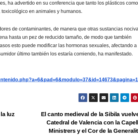
es, ha advertido en su conferencia que tanto los plásticos como
toxicológico en animales y humanos.
dores de contaminantes, de manera que otras sustancias nociv
lena hasta un pez de reducido tamaño, de modo que también
casos esto puede modificar las hormonas sexuales, afectando a 
midor último también los estaría comiendo, ha manifestado.
g/contenido.php?a=6&pad=6&modulo=37&id=14673&pagina=1
la luz
El canto medieval de la Sibila vuelve
Catedral de Valencia con la Capel
Ministrers y el Cor de la Generali