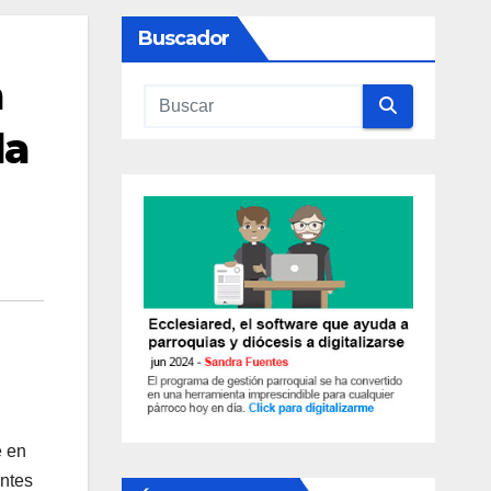
Buscador

la
e en
antes