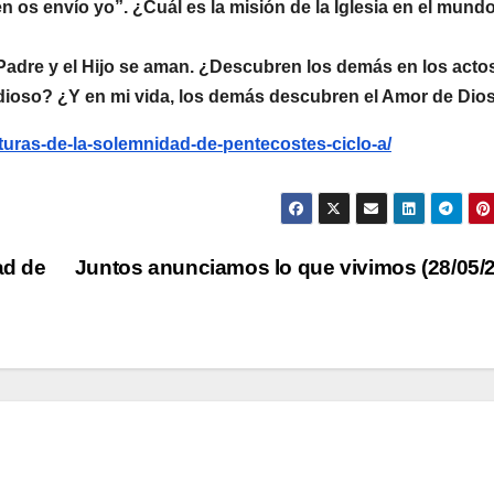
 os envío yo”. ¿Cuál es la misión de la Iglesia en el mund
l Padre y el Hijo se aman. ¿Descubren los demás en los acto
ordioso? ¿Y en mi vida, los demás descubren el Amor de Dio
cturas-de-la-solemnidad-de-pentecostes-ciclo-a/
ad de
Juntos anunciamos lo que vivimos (28/05/