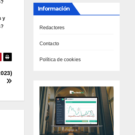
o?
Información
s y
s?
Redactores
Contacto
Política de cookies
2023)