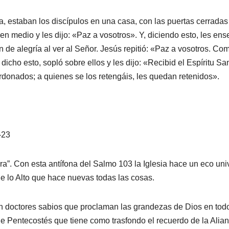
a, estaban los discípulos en una casa, con las puertas cerradas
en medio y les dijo: «Paz a vosotros». Y, diciendo esto, les en
n de alegría al ver al Señor. Jesús repitió: «Paz a vosotros. Co
icho esto, sopló sobre ellos y les dijo: «Recibid el Espíritu San
donados; a quienes se los retengáis, les quedan retenidos».
-23
erra”. Con esta antífona del Salmo 103 la Iglesia hace un eco uni
 de lo Alto que hace nuevas todas las cosas.
 en doctores sabios que proclaman las grandezas de Dios en tod
a de Pentecostés que tiene como trasfondo el recuerdo de la Alia