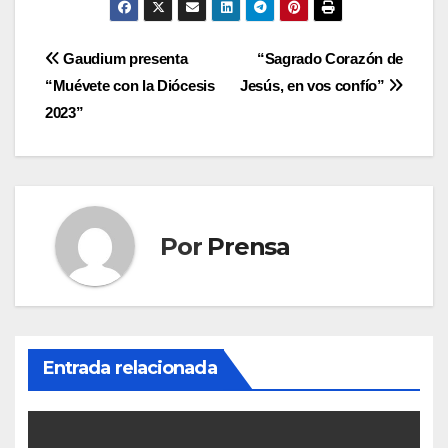
Navegación
Gaudium presenta
“Sagrado Corazón de
“Muévete con la Diócesis
Jesús, en vos confío”
de
2023”
entradas
Por
Prensa
Entrada relacionada