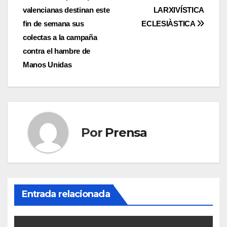
valencianas destinan este
LARXIVÍSTICA
de
fin de semana sus
ECLESIÀSTICA
entradas
colectas a la campaña
contra el hambre de
Manos Unidas
Por
Prensa
Entrada relacionada