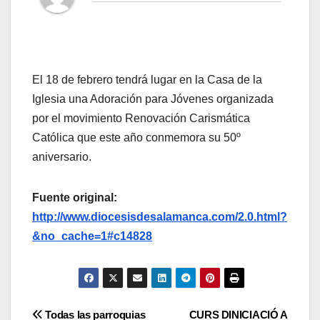
El 18 de febrero tendrá lugar en la Casa de la
Iglesia una Adoración para Jóvenes organizada
por el movimiento Renovación Carismática
Católica que este año conmemora su 50º
aniversario.
Fuente original:
http://www.diocesisdesalamanca.com/2.0.html?
&no_cache=1#c14828
Navegación
Todas las parroquias
CURS DINICIACIÓ A