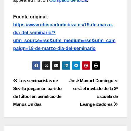
appeared first on
Obispado de Ibiza
.
Fuente original:
https://www.obispadodeibiza.es/19-de-marzo-
dia-del-seminario/?
utm_source=rss&utm_medium=rss&utm_cam
paign=19-de-marzo-dia-del-seminario
Navegación
Los seminaristas de
José Manuel Domínguez
Sevilla juegan un partido
será el invitado de la 3ª
de
de fútbol en beneficio de
Escuela de
entradas
Manos Unidas
Evangelizadores