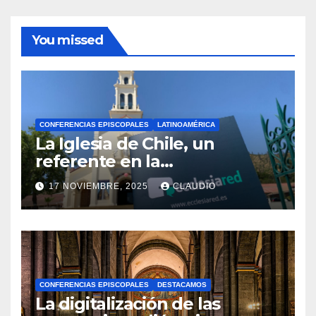
You missed
CONFERENCIAS EPISCOPALES
LATINOAMÉRICA
La Iglesia de Chile, un
referente en la
transformación digital
17 NOVIEMBRE, 2025
CLAUDIO
gracias a Ecclesiared
N
O
H
A
CONFERENCIAS EPISCOPALES
DESTACAMOS
Y
La digitalización de las
C