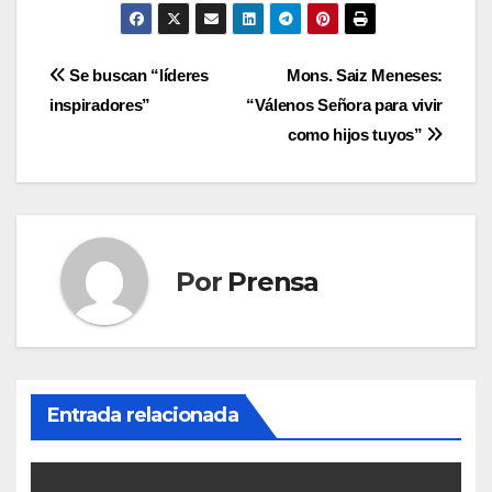
Navegación
Se buscan “líderes
Mons. Saiz Meneses:
inspiradores”
“Válenos Señora para vivir
de
como hijos tuyos”
entradas
Por
Prensa
Entrada relacionada