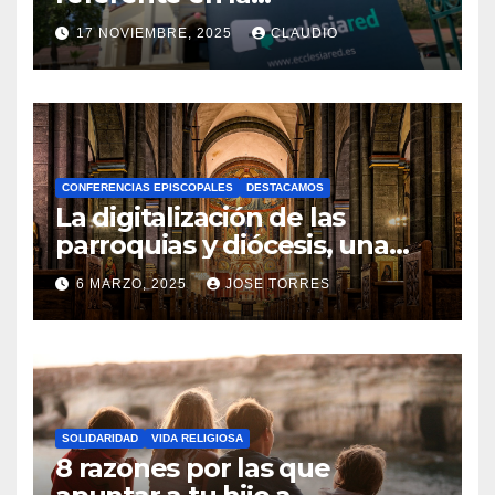
transformación digital
17 NOVIEMBRE, 2025
CLAUDIO
gracias a Ecclesiared
N
O
H
A
CONFERENCIAS EPISCOPALES
DESTACAMOS
Y
La digitalización de las
C
parroquias y diócesis, una
realidad ya para el futuro de
O
6 MARZO, 2025
JOSE TORRES
la Iglesia
M
N
E
O
N
H
T
A
A
SOLIDARIDAD
VIDA RELIGIOSA
Y
8 razones por las que
R
C