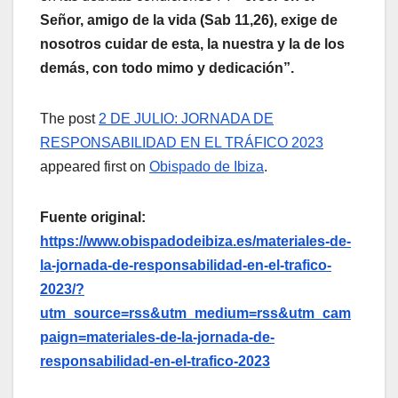
Señor, amigo de la vida (Sab 11,26), exige de
nosotros cuidar de esta, la nuestra y la de los
demás, con todo mimo y dedicación”.
The post
2 DE JULIO: JORNADA DE
RESPONSABILIDAD EN EL TRÁFICO 2023
appeared first on
Obispado de Ibiza
.
Fuente original:
https://www.obispadodeibiza.es/materiales-de-
la-jornada-de-responsabilidad-en-el-trafico-
2023/?
utm_source=rss&utm_medium=rss&utm_cam
paign=materiales-de-la-jornada-de-
responsabilidad-en-el-trafico-2023