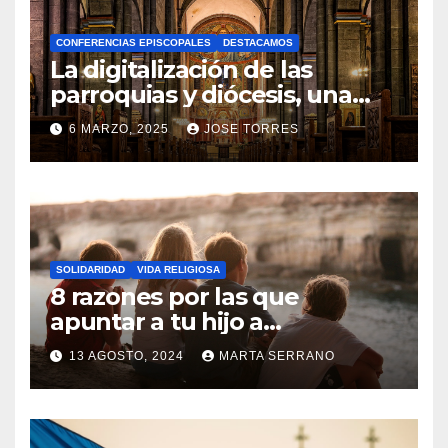
A
CONFERENCIAS EPISCOPALES
DESTACAMOS
Y
La digitalización de las
C
parroquias y diócesis, una
realidad ya para el futuro de
O
6 MARZO, 2025
JOSE TORRES
la Iglesia
M
N
E
O
N
H
T
A
A
SOLIDARIDAD
VIDA RELIGIOSA
Y
8 razones por las que
R
C
apuntar a tu hijo a
I
Catequesis
O
O
13 AGOSTO, 2024
MARTA SERRANO
M
S
N
E
O
N
H