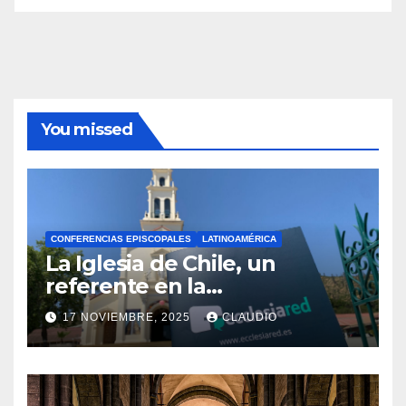
You missed
CONFERENCIAS EPISCOPALES
LATINOAMÉRICA
La Iglesia de Chile, un
referente en la
transformación digital
17 NOVIEMBRE, 2025
CLAUDIO
gracias a Ecclesiared
N
O
H