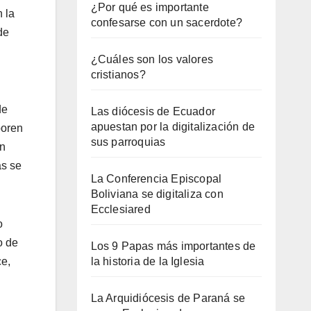
¿Por qué es importante
n la
confesarse con un sacerdote?
de
¿Cuáles son los valores
cristianos?
de
Las diócesis de Ecuador
apuestan por la digitalización de
boren
sus parroquias
an
as se
La Conferencia Episcopal
Boliviana se digitaliza con
Ecclesiared
o
o de
Los 9 Papas más importantes de
ce,
la historia de la Iglesia
La Arquidiócesis de Paraná se