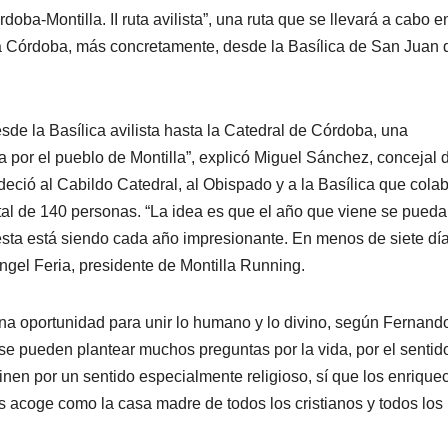
rdoba-Montilla. II ruta avilista”, una ruta que se llevará a cabo e
a a Córdoba, más concretamente, desde la Basílica de San Juan 
de la Basílica avilista hasta la Catedral de Córdoba, una
a por el pueblo de Montilla”, explicó Miguel Sánchez, concejal 
deció al Cabildo Catedral, al Obispado y a la Basílica que cola
total de 140 personas. “La idea es que el año que viene se pued
uesta está siendo cada año impresionante. En menos de siete dí
ngel Feria, presidente de Montilla Running.
 una oportunidad para unir lo humano y lo divino, según Fernand
e se pueden plantear muchos preguntas por la vida, por el sentid
n por un sentido especialmente religioso, sí que los enrique
s acoge como la casa madre de todos los cristianos y todos los