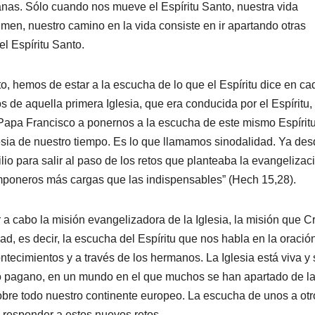
as. Sólo cuando nos mueve el Espíritu Santo, nuestra vida
umen, nuestro camino en la vida consiste en ir apartando otras
l Espíritu Santo.
nto, hemos de estar a la escucha de lo que el Espíritu dice en ca
 de aquella primera Iglesia, que era conducida por el Espíritu,
 el Papa Francisco a ponernos a la escucha de este mismo Espírit
glesia de nuestro tiempo. Es lo que llamamos sinodalidad. Ya des
io para salir al paso de los retos que planteaba la evangelizac
imponeros más cargas que las indispensables” (Hech 15,28).
a cabo la misión evangelizadora de la Iglesia, la misión que Cr
dad, es decir, la escucha del Espíritu que nos habla en la oració
ntecimientos y a través de los hermanos. La Iglesia está viva y 
 pagano, en un mundo en el que muchos se han apartado de l
obre todo nuestro continente europeo. La escucha de unos a otr
a responder a estos nuevos retos.