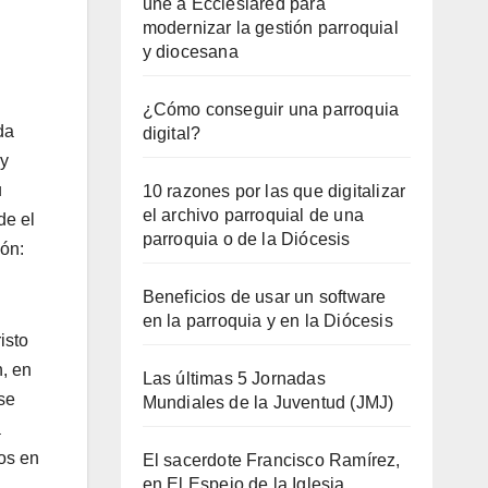
une a Ecclesiared para
modernizar la gestión parroquial
y diocesana
¿Cómo conseguir una parroquia
da
digital?
 y
u
10 razones por las que digitalizar
el archivo parroquial de una
de el
parroquia o de la Diócesis
ión:
Beneficios de usar un software
en la parroquia y en la Diócesis
isto
n, en
Las últimas 5 Jornadas
se
Mundiales de la Juventud (JMJ)
a
os en
El sacerdote Francisco Ramírez,
en El Espejo de la Iglesia