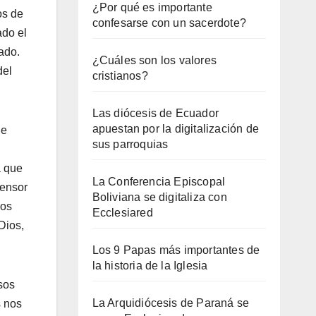
¿Por qué es importante
os de
confesarse con un sacerdote?
ado el
cado.
¿Cuáles son los valores
del
cristianos?
Las diócesis de Ecuador
apuestan por la digitalización de
ue
sus parroquias
a que
La Conferencia Episcopal
fensor
Boliviana se digitaliza con
nos
Ecclesiared
Dios,
Los 9 Papas más importantes de
la historia de la Iglesia
sos
La Arquidiócesis de Paraná se
s nos