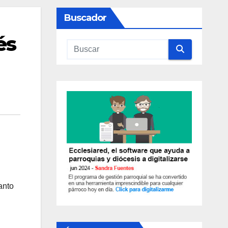
Buscador
és
anto