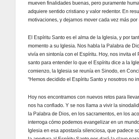
mueven finalidades buenas, pero puramente human
adquiere sentido cristiano y valor redentor. En res
motivaciones, y dejarnos mover cada vez más por e
El Espíritu Santo es el alma de la Iglesia, y por ta
momento a su Iglesia. Nos habla la Palabra de Dios
vivía en sintonía con el Espíritu. Hoy, nos invita
santo para entender lo que el Espíritu dice a la I
comienzo, la Iglesia se reunía en Sinodo, en Concil
“Hemos decidido el Espíritu Santo y nosotros no 
Hoy nos encontramos con nuevos retos para llevar 
nos ha confiado. Y se nos llama a vivir la sinodali
la Palabra de Dios, en los sacramentos, en los aco
interroga cómo podemos evangelizar en un mundo
Iglesia en esa apostasía silenciosa, que padece s
la apertura al Espíritu Santo nos dará la clave par