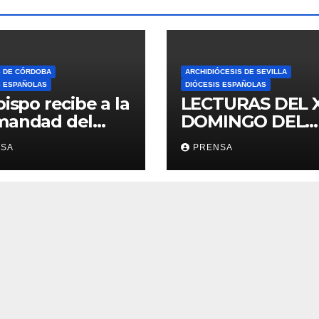
S DE CÓRDOBA
ARCHIDIÓCESIS DE SEVILLA
S ESPAÑOLAS
DIÓCESIS ESPAÑOLAS
bispo recibe a la
LECTURAS DEL 
mandad del
DOMINGO DEL
ario
TIEMPO
NSA
PRENSA
ORDINARIO (A)