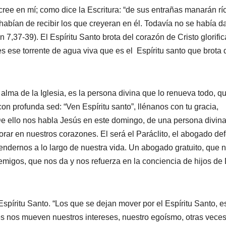
cree en mí; como dice la Escritura: “de sus entrañas manarán rí
e habían de recibir los que creyeran en él. Todavía no se había d
n 7,37-39). El Espíritu Santo brota del corazón de Cristo glorifi
s ese torrente de agua viva que es el Espíritu santo que brota 
 alma de la Iglesia, es la persona divina que lo renueva todo, q
on profunda sed: “Ven Espíritu santo”, llénanos con tu gracia,
. De ello nos habla Jesús en este domingo, de una persona divin
rar en nuestros corazones. El será el Paráclito, el abogado de
fendernos a lo largo de nuestra vida. Un abogado gratuito, que 
emigos, que nos da y nos refuerza en la conciencia de hijos de 
Espíritu Santo. “Los que se dejan mover por el Espíritu Santo, e
s nos mueven nuestros intereses, nuestro egoísmo, otras vece