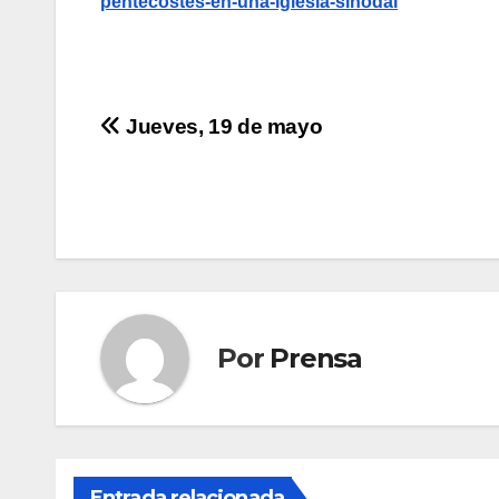
pentecostes-en-una-iglesia-sinodal
Navegación
Jueves, 19 de mayo
de
entradas
Por
Prensa
Entrada relacionada