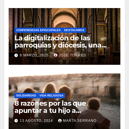
O
H
A
CONFERENCIAS EPISCOPALES
DESTACAMOS
Y
La digitalización de las
C
parroquias y diócesis, una
realidad ya para el futuro de
O
6 MARZO, 2025
JOSE TORRES
la Iglesia
M
N
E
O
N
H
T
A
A
SOLIDARIDAD
VIDA RELIGIOSA
Y
8 razones por las que
R
C
apuntar a tu hijo a
I
Catequesis
O
O
13 AGOSTO, 2024
MARTA SERRANO
M
S