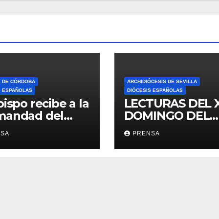
S DE CÓRDOBA
ARCHIDIÓCESIS DE SEVILLA
S ESPAÑOLAS
DIÓCESIS ESPAÑOLAS
bispo recibe a la
LECTURAS DEL 
mandad del
DOMINGO DEL
ario
TIEMPO
NSA
PRENSA
ORDINARIO (A)