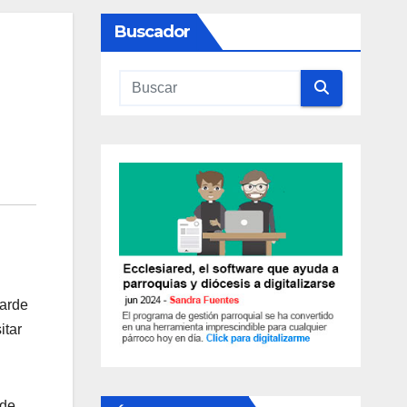
Buscador
tarde
itar
 de