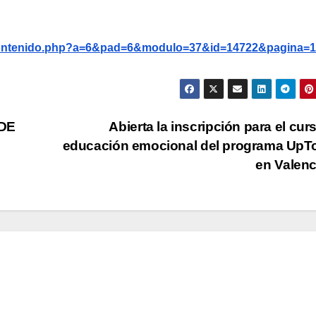
g/contenido.php?a=6&pad=6&modulo=37&id=14722&pagina=1
DE
Abierta la inscripción para el cur
educación emocional del programa UpT
en Valen