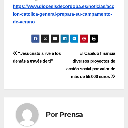
https://www.diocesisdecordoba.es/noticias/acc
ion-catolica-general-prepara-su-campamento-
de-verano
Navegación
“Jesucristo sirve a los
El Cabildo financia
demás a través de ti”
diversos proyectos de
de
acción social por valor de
entradas
más de 55.000 euros
Por
Prensa