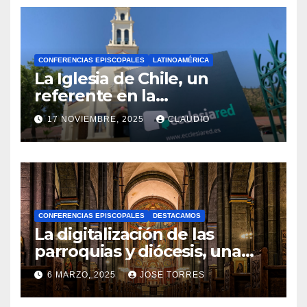
CONFERENCIAS EPISCOPALES
LATINOAMÉRICA
La Iglesia de Chile, un
referente en la
transformación digital
17 NOVIEMBRE, 2025
CLAUDIO
gracias a Ecclesiared
N
O
H
A
CONFERENCIAS EPISCOPALES
DESTACAMOS
Y
La digitalización de las
C
parroquias y diócesis, una
realidad ya para el futuro de
O
6 MARZO, 2025
JOSE TORRES
la Iglesia
M
N
E