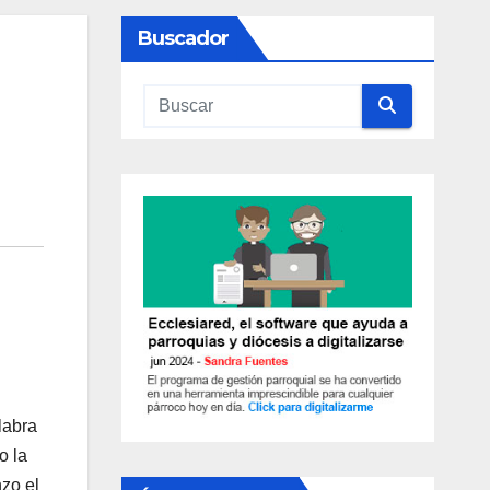
Buscador
la­bra
o la
zo el