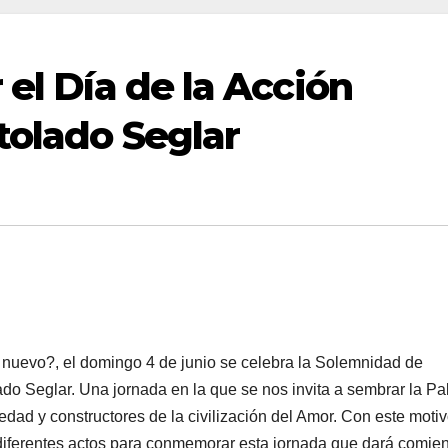
 el Día de la Acción
tolado Seglar
 nuevo?, el domingo 4 de junio se celebra la Solemnidad de
 Seglar. Una jor­na­da en la que se nos in­vi­ta a sem­brar la Pa­
e­dad y cons­truc­to­res de la ci­vi­li­za­ción del Amor. Con este motiv
iferentes actos para conmemorar esta jornada que dará comien