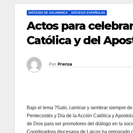
DIÓCESIS DE SALAMANCA
DIÓCESIS ESPAÑOLAS
Actos para celebrar
Católica y del Apos
Por
Prensa
Bajo el lema ?Salir, caminar y sembrar siempre de
Pentecostés y Día de la Acción Católica y Apostolado
de Dios para ser pro­mo­to­res del diá­lo­go en la so­ci
Coordinadora diocesana de Laicos ha preparado d