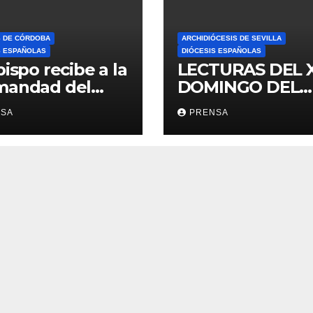
S DE CÓRDOBA
ARCHIDIÓCESIS DE SEVILLA
S ESPAÑOLAS
DIÓCESIS ESPAÑOLAS
bispo recibe a la
LECTURAS DEL 
mandad del
DOMINGO DEL
ario
TIEMPO
NSA
PRENSA
ORDINARIO (A)