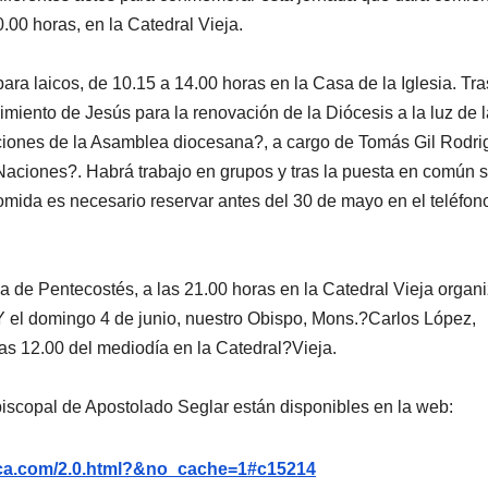
.00 horas, en la Catedral Vieja.
ara laicos, de 10.15 a 14.00 horas en la Casa de la Iglesia. Tra
imiento de Jesús para la renovación de la Diócesis a la luz de l
ciones de la Asamblea diocesana?, a cargo de Tomás Gil Rodri
 Naciones?. Habrá trabajo en grupos y tras la puesta en común 
omida es necesario reservar antes del 30 de mayo en el teléfon
lia de Pentecostés, a las 21.00 horas en la Catedral Vieja organ
Y el domingo 4 de junio, nuestro Obispo, Mons.?Carlos López,
las 12.00 del mediodía en la Catedral?Vieja.
iscopal de Apostolado Seglar están disponibles en la web:
nca.com/2.0.html?&no_cache=1#c15214