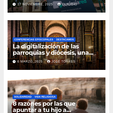
transformación digital
17 NOVIEMBRE, 2025
CLAUDIO
gracias a Ecclesiared
N
O
H
A
CONFERENCIAS EPISCOPALES
DESTACAMOS
Y
La digitalización de las
C
parroquias y diócesis, una
realidad ya para el futuro de
O
6 MARZO, 2025
JOSE TORRES
la Iglesia
M
N
E
O
N
H
T
A
A
SOLIDARIDAD
VIDA RELIGIOSA
Y
8 razones por las que
R
C
apuntar a tu hijo a
I