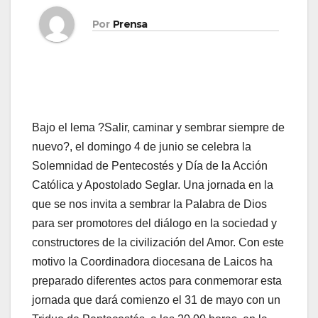
Por
Prensa
Bajo el lema ?Salir, caminar y sembrar siempre de
nuevo?, el domingo 4 de junio se celebra la
Solemnidad de Pentecostés y Día de la Acción
Católica y Apostolado Seglar. Una jor­na­da en la
que se nos in­vi­ta a sem­brar la Pa­la­bra de Dios
para ser pro­mo­to­res del diá­lo­go en la so­cie­dad y
cons­truc­to­res de la ci­vi­li­za­ción del Amor. Con este
motivo la Coordinadora diocesana de Laicos ha
preparado diferentes actos para conmemorar esta
jornada que dará comienzo el 31 de mayo con un