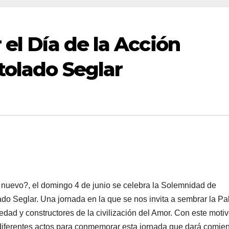
 el Día de la Acción
tolado Seglar
 nuevo?, el domingo 4 de junio se celebra la Solemnidad de
 Seglar. Una jor­na­da en la que se nos in­vi­ta a sem­brar la Pa­
e­dad y cons­truc­to­res de la ci­vi­li­za­ción del Amor. Con este motiv
iferentes actos para conmemorar esta jornada que dará comien