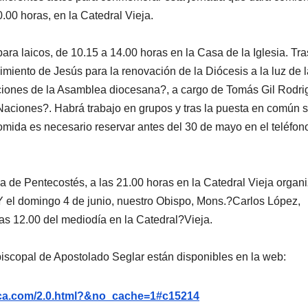
.00 horas, en la Catedral Vieja.
ara laicos, de 10.15 a 14.00 horas en la Casa de la Iglesia. Tra
imiento de Jesús para la renovación de la Diócesis a la luz de l
ciones de la Asamblea diocesana?, a cargo de Tomás Gil Rodri
 Naciones?. Habrá trabajo en grupos y tras la puesta en común 
omida es necesario reservar antes del 30 de mayo en el teléfon
lia de Pentecostés, a las 21.00 horas en la Catedral Vieja organ
Y el domingo 4 de junio, nuestro Obispo, Mons.?Carlos López,
las 12.00 del mediodía en la Catedral?Vieja.
iscopal de Apostolado Seglar están disponibles en la web:
nca.com/2.0.html?&no_cache=1#c15214