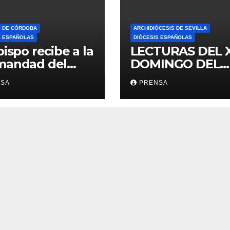
S DE CÓRDOBA
ARCHIDIÓCESIS DE SEVILLA
S ESPAÑOLAS
DIÓCESIS ESPAÑOLAS
bispo recibe a la
LECTURAS DEL 
mandad del
DOMINGO DEL
ario
TIEMPO
NSA
PRENSA
ORDINARIO (A)