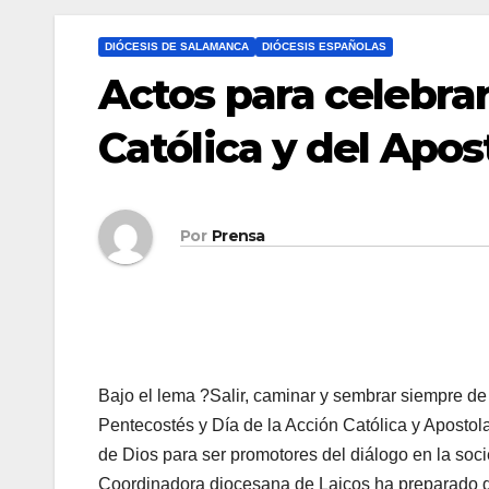
DIÓCESIS DE SALAMANCA
DIÓCESIS ESPAÑOLAS
Actos para celebrar
Católica y del Apos
Por
Prensa
Bajo el lema ?Salir, caminar y sembrar siempre de
Pentecostés y Día de la Acción Católica y Apostolado
de Dios para ser pro­mo­to­res del diá­lo­go en la so­ci
Coordinadora diocesana de Laicos ha preparado d