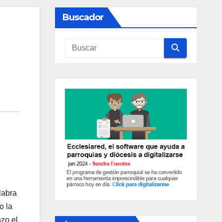
Buscador
la­bra
o la
zo el