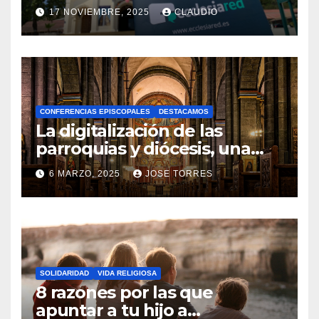
transformación digital
17 NOVIEMBRE, 2025
CLAUDIO
gracias a Ecclesiared
N
O
H
A
CONFERENCIAS EPISCOPALES
DESTACAMOS
Y
La digitalización de las
C
parroquias y diócesis, una
realidad ya para el futuro de
O
6 MARZO, 2025
JOSE TORRES
la Iglesia
M
N
E
O
N
H
T
A
A
SOLIDARIDAD
VIDA RELIGIOSA
Y
8 razones por las que
R
C
apuntar a tu hijo a
I