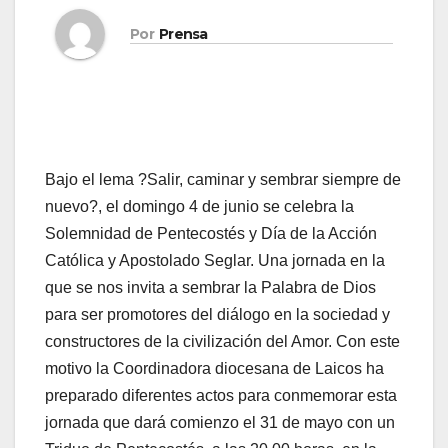
Por
Prensa
Bajo el lema ?Salir, caminar y sembrar siempre de
nuevo?, el domingo 4 de junio se celebra la
Solemnidad de Pentecostés y Día de la Acción
Católica y Apostolado Seglar. Una jor­na­da en la
que se nos in­vi­ta a sem­brar la Pa­la­bra de Dios
para ser pro­mo­to­res del diá­lo­go en la so­cie­dad y
cons­truc­to­res de la ci­vi­li­za­ción del Amor. Con este
motivo la Coordinadora diocesana de Laicos ha
preparado diferentes actos para conmemorar esta
jornada que dará comienzo el 31 de mayo con un