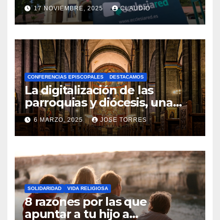
transformación digital
17 NOVIEMBRE, 2025
CLAUDIO
gracias a Ecclesiared
N
O
H
A
CONFERENCIAS EPISCOPALES
DESTACAMOS
Y
La digitalización de las
C
parroquias y diócesis, una
realidad ya para el futuro de
O
6 MARZO, 2025
JOSE TORRES
la Iglesia
M
N
E
O
N
H
T
A
A
SOLIDARIDAD
VIDA RELIGIOSA
Y
8 razones por las que
R
C
apuntar a tu hijo a
I