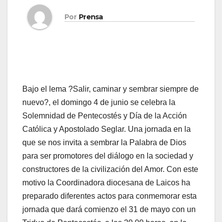
Por
Prensa
Bajo el lema ?Salir, caminar y sembrar siempre de
nuevo?, el domingo 4 de junio se celebra la
Solemnidad de Pentecostés y Día de la Acción
Católica y Apostolado Seglar. Una jor­na­da en la
que se nos in­vi­ta a sem­brar la Pa­la­bra de Dios
para ser pro­mo­to­res del diá­lo­go en la so­cie­dad y
cons­truc­to­res de la ci­vi­li­za­ción del Amor. Con este
motivo la Coordinadora diocesana de Laicos ha
preparado diferentes actos para conmemorar esta
jornada que dará comienzo el 31 de mayo con un