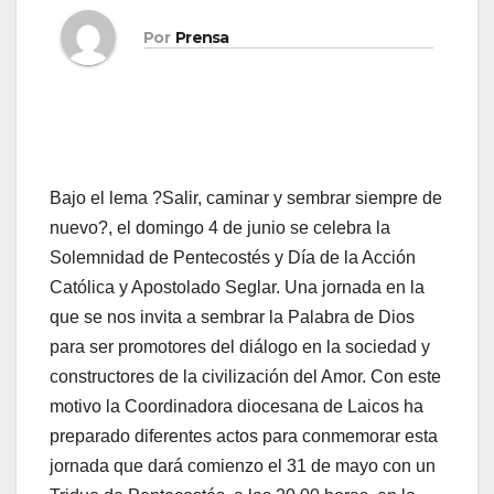
Por
Prensa
Bajo el lema ?Salir, caminar y sembrar siempre de
nuevo?, el domingo 4 de junio se celebra la
Solemnidad de Pentecostés y Día de la Acción
Católica y Apostolado Seglar. Una jor­na­da en la
que se nos in­vi­ta a sem­brar la Pa­la­bra de Dios
para ser pro­mo­to­res del diá­lo­go en la so­cie­dad y
cons­truc­to­res de la ci­vi­li­za­ción del Amor. Con este
motivo la Coordinadora diocesana de Laicos ha
preparado diferentes actos para conmemorar esta
jornada que dará comienzo el 31 de mayo con un