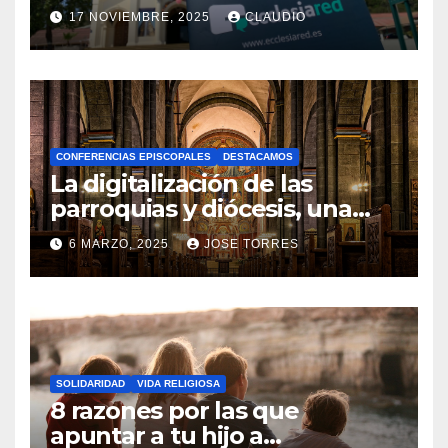
transformación digital
17 NOVIEMBRE, 2025
CLAUDIO
gracias a Ecclesiared
N
O
H
A
CONFERENCIAS EPISCOPALES
DESTACAMOS
Y
La digitalización de las
C
parroquias y diócesis, una
realidad ya para el futuro de
O
6 MARZO, 2025
JOSE TORRES
la Iglesia
M
N
E
O
N
H
T
A
A
SOLIDARIDAD
VIDA RELIGIOSA
Y
8 razones por las que
R
C
apuntar a tu hijo a
I