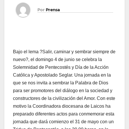
Por
Prensa
Bajo el lema ?Salir, caminar y sembrar siempre de
nuevo?, el domingo 4 de junio se celebra la
Solemnidad de Pentecostés y Día de la Acción
Católica y Apostolado Seglar. Una jor­na­da en la
que se nos in­vi­ta a sem­brar la Pa­la­bra de Dios
para ser pro­mo­to­res del diá­lo­go en la so­cie­dad y
cons­truc­to­res de la ci­vi­li­za­ción del Amor. Con este
motivo la Coordinadora diocesana de Laicos ha
preparado diferentes actos para conmemorar esta
jornada que dará comienzo el 31 de mayo con un