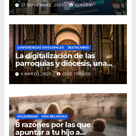
transformación digital
17 NOVIEMBRE, 2025
CLAUDIO
gracias a Ecclesiared
N
O
H
A
CONFERENCIAS EPISCOPALES
DESTACAMOS
Y
La digitalización de las
C
parroquias y diócesis, una
realidad ya para el futuro de
O
6 MARZO, 2025
JOSE TORRES
la Iglesia
M
N
E
O
N
H
T
A
A
SOLIDARIDAD
VIDA RELIGIOSA
Y
8 razones por las que
R
C
apuntar a tu hijo a
I