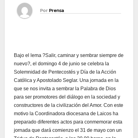
Por
Prensa
Bajo el lema ?Salir, caminar y sembrar siempre de
nuevo?, el domingo 4 de junio se celebra la
Solemnidad de Pentecostés y Día de la Acción
Católica y Apostolado Seglar. Una jor­na­da en la
que se nos in­vi­ta a sem­brar la Pa­la­bra de Dios
para ser pro­mo­to­res del diá­lo­go en la so­cie­dad y
cons­truc­to­res de la ci­vi­li­za­ción del Amor. Con este
motivo la Coordinadora diocesana de Laicos ha
preparado diferentes actos para conmemorar esta
jornada que dará comienzo el 31 de mayo con un