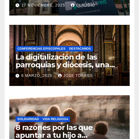
transformación digital
17 NOVIEMBRE, 2025
CLAUDIO
gracias a Ecclesiared
N
O
H
A
CONFERENCIAS EPISCOPALES
DESTACAMOS
Y
La digitalización de las
C
parroquias y diócesis, una
realidad ya para el futuro de
O
6 MARZO, 2025
JOSE TORRES
la Iglesia
M
N
E
O
N
H
T
A
A
SOLIDARIDAD
VIDA RELIGIOSA
Y
8 razones por las que
R
C
apuntar a tu hijo a
I