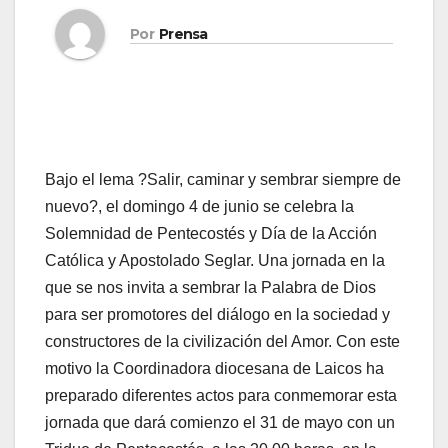
Por
Prensa
Bajo el lema ?Salir, caminar y sembrar siempre de
nuevo?, el domingo 4 de junio se celebra la
Solemnidad de Pentecostés y Día de la Acción
Católica y Apostolado Seglar. Una jor­na­da en la
que se nos in­vi­ta a sem­brar la Pa­la­bra de Dios
para ser pro­mo­to­res del diá­lo­go en la so­cie­dad y
cons­truc­to­res de la ci­vi­li­za­ción del Amor. Con este
motivo la Coordinadora diocesana de Laicos ha
preparado diferentes actos para conmemorar esta
jornada que dará comienzo el 31 de mayo con un