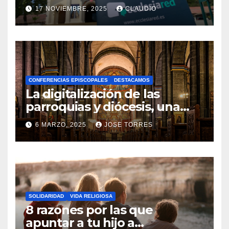
transformación digital
17 NOVIEMBRE, 2025
CLAUDIO
gracias a Ecclesiared
N
O
H
A
CONFERENCIAS EPISCOPALES
DESTACAMOS
Y
La digitalización de las
C
parroquias y diócesis, una
realidad ya para el futuro de
O
6 MARZO, 2025
JOSE TORRES
la Iglesia
M
N
E
O
N
H
T
A
A
SOLIDARIDAD
VIDA RELIGIOSA
Y
8 razones por las que
R
C
apuntar a tu hijo a
I