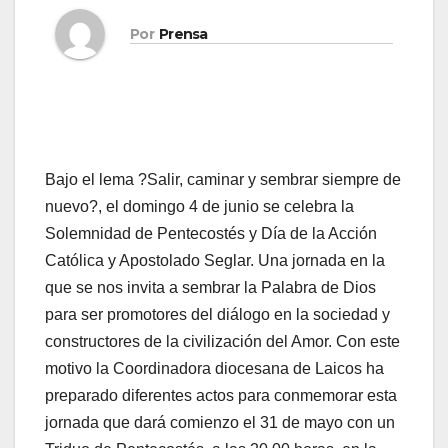
Por
Prensa
Bajo el lema ?Salir, caminar y sembrar siempre de
nuevo?, el domingo 4 de junio se celebra la
Solemnidad de Pentecostés y Día de la Acción
Católica y Apostolado Seglar. Una jor­na­da en la
que se nos in­vi­ta a sem­brar la Pa­la­bra de Dios
para ser pro­mo­to­res del diá­lo­go en la so­cie­dad y
cons­truc­to­res de la ci­vi­li­za­ción del Amor. Con este
motivo la Coordinadora diocesana de Laicos ha
preparado diferentes actos para conmemorar esta
jornada que dará comienzo el 31 de mayo con un