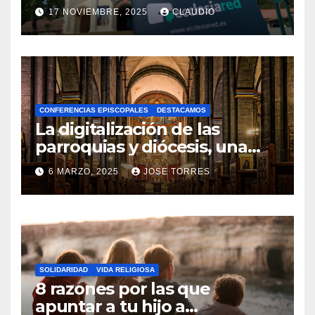
transformación digital
17 NOVIEMBRE, 2025
CLAUDIO
gracias a Ecclesiared
N
O
H
A
CONFERENCIAS EPISCOPALES
DESTACAMOS
Y
La digitalización de las
C
parroquias y diócesis, una
realidad ya para el futuro de
O
6 MARZO, 2025
JOSE TORRES
la Iglesia
M
N
E
O
N
H
T
A
A
SOLIDARIDAD
VIDA RELIGIOSA
Y
8 razones por las que
R
C
apuntar a tu hijo a
I