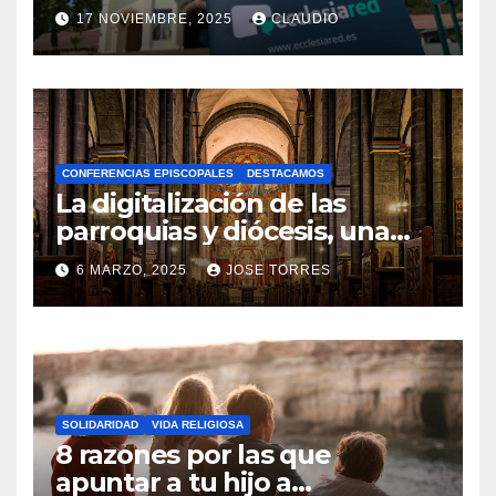
transformación digital
17 NOVIEMBRE, 2025
CLAUDIO
gracias a Ecclesiared
N
O
H
A
CONFERENCIAS EPISCOPALES
DESTACAMOS
Y
La digitalización de las
C
parroquias y diócesis, una
realidad ya para el futuro de
O
6 MARZO, 2025
JOSE TORRES
la Iglesia
M
N
E
O
N
H
T
A
A
SOLIDARIDAD
VIDA RELIGIOSA
Y
8 razones por las que
R
C
apuntar a tu hijo a
I