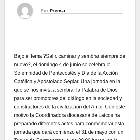
Por
Prensa
Bajo el lema ?Salir, caminar y sembrar siempre de
nuevo?, el domingo 4 de junio se celebra la
Solemnidad de Pentecostés y Día de la Acción
Católica y Apostolado Seglar. Una jor­na­da en la
que se nos in­vi­ta a sem­brar la Pa­la­bra de Dios
para ser pro­mo­to­res del diá­lo­go en la so­cie­dad y
cons­truc­to­res de la ci­vi­li­za­ción del Amor. Con este
motivo la Coordinadora diocesana de Laicos ha
preparado diferentes actos para conmemorar esta
jornada que dará comienzo el 31 de mayo con un