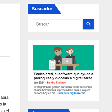
Buscador
la­bra
o la
zo el