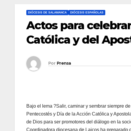
DIÓCESIS DE SALAMANCA
DIÓCESIS ESPAÑOLAS
Actos para celebrar
Católica y del Apos
Por
Prensa
Bajo el lema ?Salir, caminar y sembrar siempre de
Pentecostés y Día de la Acción Católica y Apostolado
de Dios para ser pro­mo­to­res del diá­lo­go en la so­ci
Coordinadora diocesana de Laicos ha preparado d