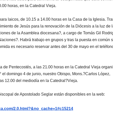
.00 horas, en la Catedral Vieja.
ara laicos, de 10.15 a 14.00 horas en la Casa de la Iglesia. Tra
imiento de Jesús para la renovación de la Diócesis a la luz de l
ciones de la Asamblea diocesana?, a cargo de Tomás Gil Rodri
 Naciones?. Habrá trabajo en grupos y tras la puesta en común 
omida es necesario reservar antes del 30 de mayo en el teléfon
lia de Pentecostés, a las 21.00 horas en la Catedral Vieja organ
Y el domingo 4 de junio, nuestro Obispo, Mons.?Carlos López,
las 12.00 del mediodía en la Catedral?Vieja.
iscopal de Apostolado Seglar están disponibles en la web:
nca.com/2.0.html?&no_cache=1#c15214