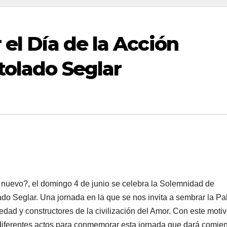
 el Día de la Acción
tolado Seglar
 nuevo?, el domingo 4 de junio se celebra la Solemnidad de
 Seglar. Una jor­na­da en la que se nos in­vi­ta a sem­brar la Pa­
e­dad y cons­truc­to­res de la ci­vi­li­za­ción del Amor. Con este motiv
iferentes actos para conmemorar esta jornada que dará comien