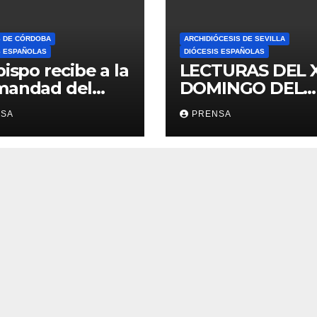
S DE CÓRDOBA
ARCHIDIÓCESIS DE SEVILLA
S ESPAÑOLAS
DIÓCESIS ESPAÑOLAS
bispo recibe a la
LECTURAS DEL 
mandad del
DOMINGO DEL
ario
TIEMPO
NSA
PRENSA
ORDINARIO (A)