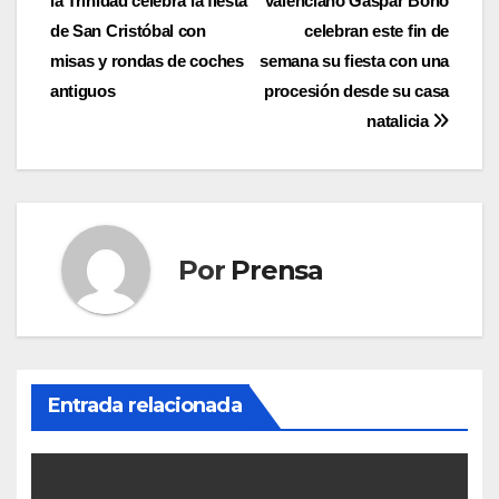
la Trinidad celebra la fiesta
valenciano Gaspar Bono
de
de San Cristóbal con
celebran este fin de
entradas
misas y rondas de coches
semana su fiesta con una
antiguos
procesión desde su casa
natalicia
Por
Prensa
Entrada relacionada