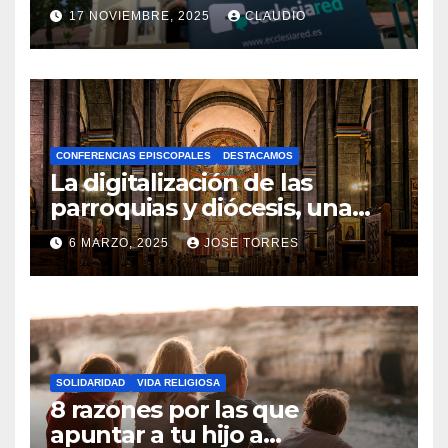
transformación digital
17 NOVIEMBRE, 2025
CLAUDIO
gracias a Ecclesiared
N
O
H
A
CONFERENCIAS EPISCOPALES
DESTACAMOS
Y
La digitalización de las
C
parroquias y diócesis, una
realidad ya para el futuro de
O
6 MARZO, 2025
JOSE TORRES
la Iglesia
M
N
E
O
N
H
T
A
A
SOLIDARIDAD
VIDA RELIGIOSA
Y
8 razones por las que
R
C
apuntar a tu hijo a
I