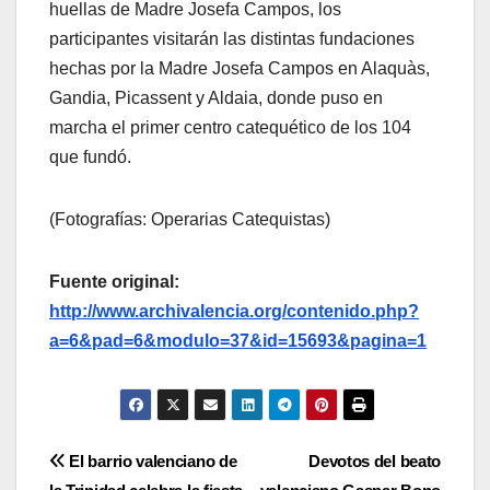
huellas de Madre Josefa Campos, los
participantes visitarán las distintas fundaciones
hechas por la Madre Josefa Campos en Alaquàs,
Gandia, Picassent y Aldaia, donde puso en
marcha el primer centro catequético de los 104
que fundó.
(Fotografías: Operarias Catequistas)
Fuente original:
http://www.archivalencia.org/contenido.php?
a=6&pad=6&modulo=37&id=15693&pagina=1
Navegación
El barrio valenciano de
Devotos del beato