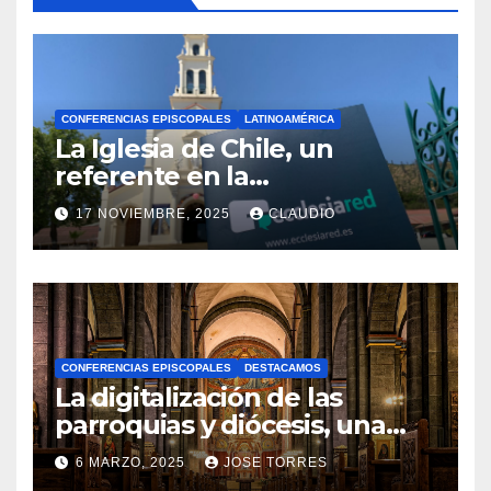
CONFERENCIAS EPISCOPALES
LATINOAMÉRICA
La Iglesia de Chile, un
referente en la
transformación digital
17 NOVIEMBRE, 2025
CLAUDIO
gracias a Ecclesiared
N
O
H
A
CONFERENCIAS EPISCOPALES
DESTACAMOS
Y
La digitalización de las
C
parroquias y diócesis, una
realidad ya para el futuro de
O
6 MARZO, 2025
JOSE TORRES
la Iglesia
M