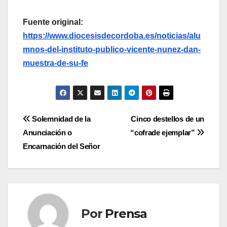
Fuente original:
https://www.diocesisdecordoba.es/noticias/alu
mnos-del-instituto-publico-vicente-nunez-dan-
muestra-de-su-fe
Navegación
Solemnidad de la
Cinco destellos de un
Anunciación o
“cofrade ejemplar”
de
Encarnación del Señor
entradas
Por
Prensa