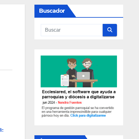
Buscador
s-