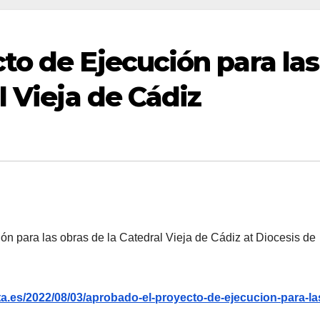
to de Ejecución para las
l Vieja de Cádiz
n para las obras de la Catedral Vieja de Cádiz at Diocesis de
a.es/2022/08/03/aprobado-el-proyecto-de-ejecucion-para-la