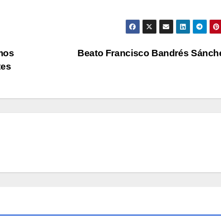
mos
Beato Francisco Bandrés Sánc
tes