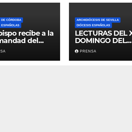
S DE CÓRDOBA
ARCHIDIÓCESIS DE SEVILLA
S ESPAÑOLAS
DIÓCESIS ESPAÑOLAS
bispo recibe a la
LECTURAS DEL 
mandad del
DOMINGO DEL
ario
TIEMPO
NSA
PRENSA
ORDINARIO (A)