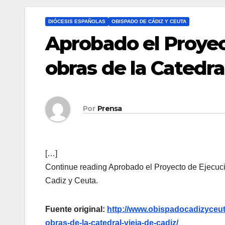
DIÓCESIS ESPAÑOLAS
OBISPADO DE CÁDIZ Y CEUTA
Aprobado el Proyec
obras de la Catedra
Por
Prensa
[…]
Continue reading Aprobado el Proyecto de Ejecució
Cadiz y Ceuta.
Fuente original:
http://www.obispadocadizyceut
obras-de-la-catedral-vieja-de-cadiz/